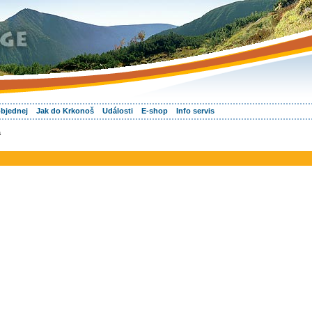
objednej
Jak do Krkonoš
Události
E-shop
Info servis
a