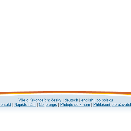
Vše o Krkonoších:
česky
|
deutsch
|
english
|
po polsku
ontakt
|
Napište nám
|
Co je ergis
|
Přidejte se k nám
|
Přihlášení pro uživate