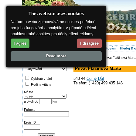
This website uses cookies
Na tomto webu zpracováváme cookies potřebné
pro jeho fungování a analytiku, v případě udělení
souhlasu také cookies pro účely cílení reklamy.
I agree
I disagree
O regionu
Aktivně
Relax
Vaše dovolená
Ubytování
Hledej & 
Read more
ergis.cz
>
Aktivně
> Privat Flašinová Mart
Najděte si:
v soukromí
Kategorie
Privat Flašinová Marta
543 44
Černý Důl
Cyklisté vítáni
Telefon: (+420) 499 435 146
Rodiny vítány
Město
a okolí do
km
Fulltext
Ergis ID