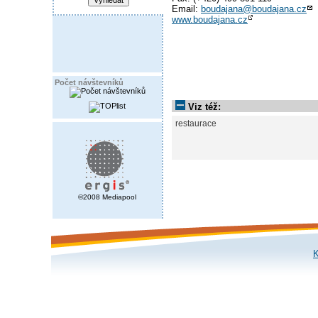
Email:
boudajana@boudajana.cz
www.boudajana.cz
Počet návštevníků
Viz též:
restaurace
©2008 Mediapool
K