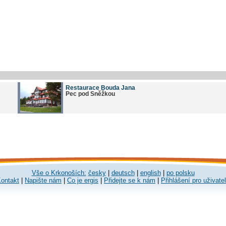
Restaurace Bouda Jana
Pec pod Sněžkou
Vše o Krkonoších:
česky
|
deutsch
|
english
|
po polsku
ontakt
|
Napište nám
|
Co je ergis
|
Přidejte se k nám
|
Přihlášení pro uživate