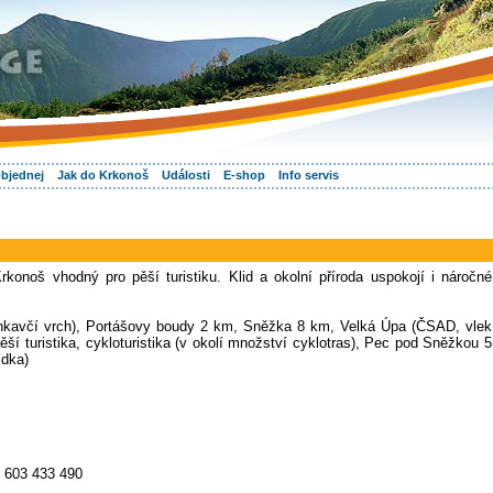
objednej
Jak do Krkonoš
Události
E-shop
Info servis
rkonoš vhodný pro pěší turistiku. Klid a okolní příroda uspokojí i náročné
ěnkavčí vrch), Portášovy boudy 2 km, Sněžka 8 km, Velká Úpa (ČSAD, vlek
ší turistika, cykloturistika (v okolí množství cyklotras), Pec pod Sněžkou 5
ídka)
) 603 433 490