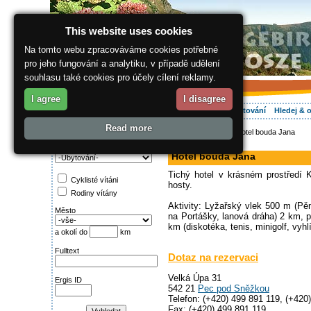
This website uses cookies
Na tomto webu zpracováváme cookies potřebné
pro jeho fungování a analytiku, v případě udělení
souhlasu také cookies pro účely cílení reklamy.
I agree
I disagree
O regionu
Aktivně
Relax
Vaše dovolená
Ubytování
Hledej & 
Read more
ergis.cz
>
Aktivně
> Hotel bouda Jana
Najděte si:
hotel
Kategorie
Hotel bouda Jana
Tichý hotel v krásném prostředí K
Cyklisté vítáni
hosty.
Rodiny vítány
Aktivity: Lyžařský vlek 500 m (P
Město
na Portášky, lanová dráha) 2 km, pě
km (diskotéka, tenis, minigolf, vyhl
a okolí do
km
Fulltext
Dotaz na rezervaci
Velká Úpa 31
Ergis ID
542 21
Pec pod Sněžkou
Telefon: (+420) 499 891 119, (+420
Fax: (+420) 499 891 119