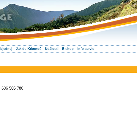
objednej
Jak do Krkonoš
Události
E-shop
Info servis
) 606 505 780