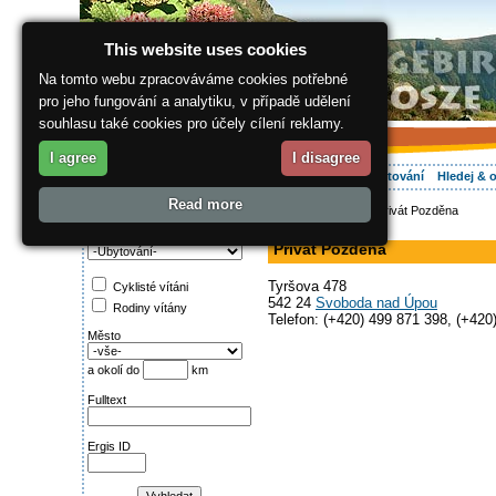
This website uses cookies
Na tomto webu zpracováváme cookies potřebné
pro jeho fungování a analytiku, v případě udělení
souhlasu také cookies pro účely cílení reklamy.
I agree
I disagree
O regionu
Aktivně
Relax
Vaše dovolená
Ubytování
Hledej & 
Read more
ergis.cz
>
Aktivně
> Privát Pozděna
Najděte si:
v soukromí
Kategorie
Privát Pozděna
Tyršova 478
Cyklisté vítáni
542 24
Svoboda nad Úpou
Rodiny vítány
Telefon: (+420) 499 871 398, (+420
Město
a okolí do
km
Fulltext
Ergis ID