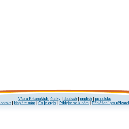
Vše o Krkonoších:
česky
|
deutsch
|
english
|
po polsku
ontakt
|
Napište nám
|
Co je ergis
|
Přidejte se k nám
|
Přihlášení pro uživate