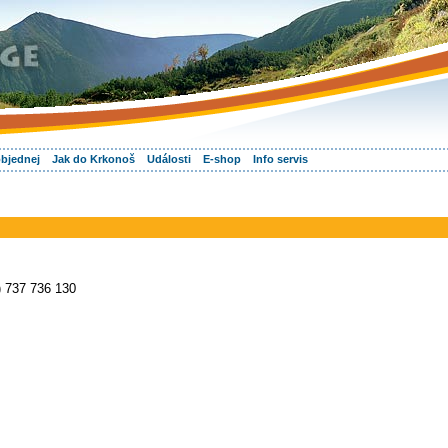
objednej
Jak do Krkonoš
Události
E-shop
Info servis
) 737 736 130