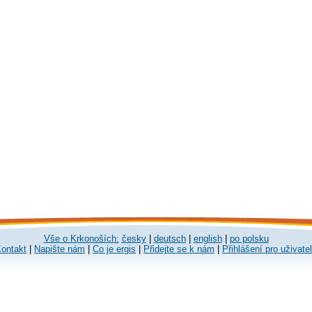
Vše o Krkonoších:
česky
|
deutsch
|
english
|
po polsku
ontakt
|
Napište nám
|
Co je ergis
|
Přidejte se k nám
|
Přihlášení pro uživate