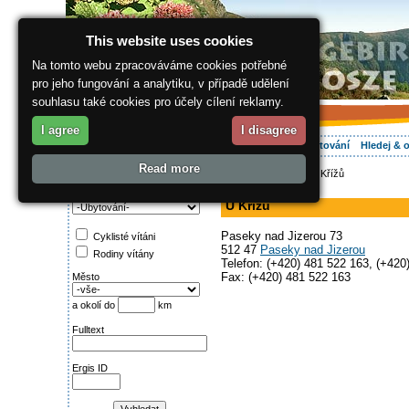
This website uses cookies
Na tomto webu zpracováváme cookies potřebné
pro jeho fungování a analytiku, v případě udělení
souhlasu také cookies pro účely cílení reklamy.
I agree
I disagree
O regionu
Aktivně
Relax
Vaše dovolená
Ubytování
Hledej & 
Read more
ergis.cz
>
Aktivně
> U Křížů
Najděte si:
v soukromí
Kategorie
U Křížů
Paseky nad Jizerou 73
Cyklisté vítáni
512 47
Paseky nad Jizerou
Rodiny vítány
Telefon: (+420) 481 522 163, (+420
Fax: (+420) 481 522 163
Město
a okolí do
km
Fulltext
Ergis ID