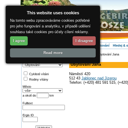
This website uses cookies
Na tomto webu zpracováváme cookies potřebné
pro jeho fungování a analytiku, v případě udělení
souhlasu také cookies pro účely cílení reklamy.
I agree
I disagree
O regionu
Aktivně
Relax
Vaše dovolená
Ubytování
Hledej & 
Read more
ergis.cz
>
Aktivně
> Ubytování Jana
Najděte si:
v soukromí
Kategorie
Ubytování Jana
Náměstí 420
Cyklisté vítáni
512 43
Jablonec nad Jizerou
Rodiny vítány
Telefon: (+420) 481 591 515, (+420
Město
a okolí do
km
Fulltext
Ergis ID