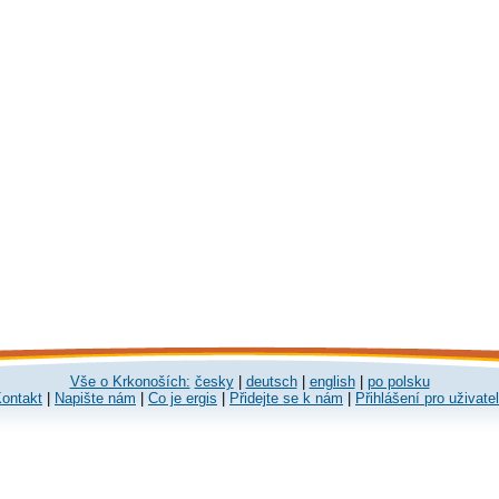
Vše o Krkonoších:
česky
|
deutsch
|
english
|
po polsku
ontakt
|
Napište nám
|
Co je ergis
|
Přidejte se k nám
|
Přihlášení pro uživate