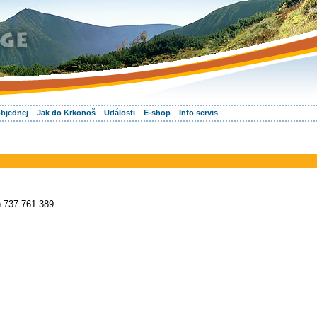
objednej
Jak do Krkonoš
Události
E-shop
Info servis
) 737 761 389