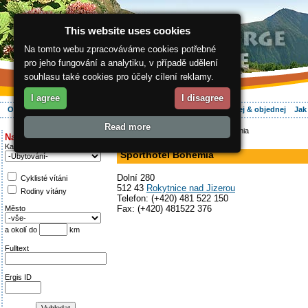
This website uses cookies
Na tomto webu zpracováváme cookies potřebné
pro jeho fungování a analytiku, v případě udělení
souhlasu také cookies pro účely cílení reklamy.
I agree
I disagree
O regionu
Aktivně
Relax
Vaše dovolená
Ubytování
Hledej & objednej
Jak
Read more
ergis.cz
>
Aktivně
> Sporthotel Bohemia
Najděte si:
hotel
Kategorie
Sporthotel Bohemia
Dolní 280
Cyklisté vítáni
512 43
Rokytnice nad Jizerou
Rodiny vítány
Telefon: (+420) 481 522 150
Fax: (+420) 481522 376
Město
a okolí do
km
Fulltext
Ergis ID