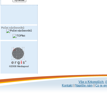
Počet návštevníků
©2008 Mediapool
Vše o Krkonoších:
č
Kontakt
|
Napište nám
|
Co je er