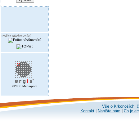
Počet návštevníků
©2008 Mediapool
Vše o Krkonoších:
č
Kontakt
|
Napište nám
|
Co je er