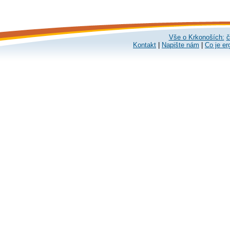
Vše o Krkonoších:
č
Kontakt
|
Napište nám
|
Co je er