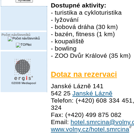
Dostupné aktivity:
- turistika a cykloturistika
- lyžování
- bobová dráha (30 km)
- bazén, fitness (1 km)
Počet návštevníků
- koupaliště
- bowling
- ZOO Dvůr Králové (35 km)
Dotaz na rezervaci
©2008 Mediapool
Janské Lázně 141
542 25
Janské Lázně
Telefon: (+420) 608 334 451
324
Fax: (+420) 499 875 082
Email:
hotel.smrcina@volny.
www.volny.cz/hotel.smrcina