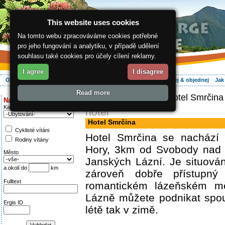
This website uses cookies
Na tomto webu zpracováváme cookies potřebné
pro jeho fungování a analytiku, v případě udělení
souhlasu také cookies pro účely cílení reklamy.
I agree
I disagree
O regionu
Aktivně
Relax
Vaše dovolená
Ubytování
Hledej & objednej
Jak
Read more
ergis.cz
>
Aktivně
> Hotel Smrčina
Najděte si:
Kategorie
hotel
Hotel Smrčina
Cyklisté vítáni
Hotel Smrčina se nachází 
Rodiny vítány
Hory, 3km od Svobody nad
Město
Janských Lázní. Je situován
a okolí do
km
zároveň dobře přístupný
Fulltext
romantickém lázeňském m
Lázně můžete podnikat spous
Ergis ID
létě tak v zimě.