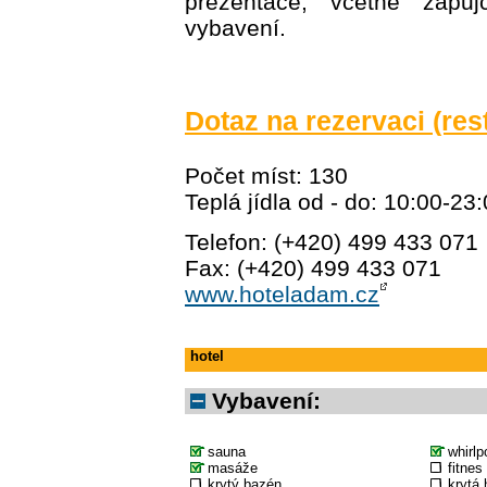
prezentace, včetně zapůj
vybavení.
Dotaz na rezervaci (res
Počet míst: 130
Teplá jídla od - do: 10:00-23
Telefon: (+420) 499 433 071
Fax: (+420) 499 433 071
www.hoteladam.cz
hotel
Vybavení:
sauna
whirlp
masáže
fitnes
krytý bazén
krytá 