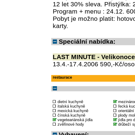
12 let 30% sleva. Přistýlka: 
Program + menu : 24.12. 60
Pobyt je možno platit: hoto
karty.
Speciální nabídka:
LAST MINUTE - Velikonoce
13.4.-17.4.2006 590,-Kč/oso
restaurace
dietní kuchyně
mezináro
italská kuchyně
řecká ku
mexická kuchyně
orientáln
čínská kuchyně
plody mo
vegeteariánská jídla
jídla pro 
zvěřinové hody
drůbeží s
Vybavení: