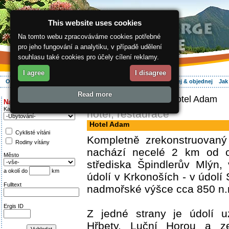
This website uses cookies
Na tomto webu zpracováváme cookies potřebné
pro jeho fungování a analytiku, v případě udělení
souhlasu také cookies pro účely cílení reklamy.
I agree
I disagree
O regionu
Aktivně
Relax
Vaše dovolená
Ubytování
Hledej & objednej
Jak
Read more
ergis.cz
>
Aktivně
> Hotel Adam
Najděte si:
Kategorie
hotel, restaurace
Hotel Adam
Cyklisté vítáni
Kompletně zrekonstruovaný
Rodiny vítány
nachází necelé 2 km od c
Město
střediska Špindlerův Mlýn,
a okolí do
km
údolí v Krkonoších - v údolí
Fulltext
nadmořské výšce cca 850 n.
Ergis ID
Z jedné strany je údolí u
Hřbety, Luční Horou a z