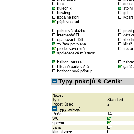
tenis
squas
kulečník
stolní
bowling
golf
jízda na koni
lyžařs
půjčovna kol
pokojová služba
praní 
internet/WiFi
dětské
opatrování dětí
vhodné
zvířata povolena
lékař
prodej suvenýrů
trezor
společenská místnost
balkon, terasa
zahra
hlídané parkoviště
garáž
bezbariérový přístup
Typy pokojů & Ceník:
Název
Typ
Standard
Počet lůžek
2
Typy pokojů
Počet
14
WC
sprcha
vana
klimatizace