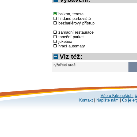
balkon, terasa
hlídané parkoviště
bezbariérový přístup
zahradní restaurace
taneční parket
jukebox
hrací automaty
Viz též:
lyžařský areál
Vše o Krkonoších:
č
Kontakt
|
Napište nám
|
Co je er