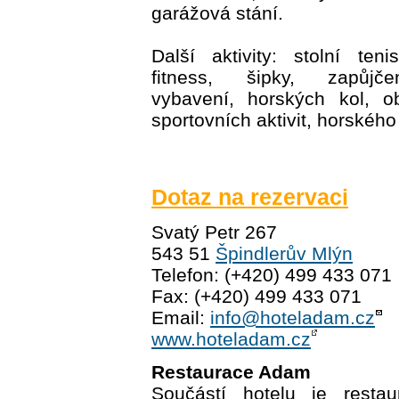
garážová stání.
Další aktivity: stolní tenis
fitness, šipky, zapůjče
vybavení, horských kol, ob
sportovních aktivit, horskéh
Dotaz na rezervaci
Svatý Petr 267
543 51
Špindlerův Mlýn
Telefon: (+420) 499 433 071
Fax: (+420) 499 433 071
Email:
info@hoteladam.cz
www.hoteladam.cz
Restaurace Adam
Součástí hotelu je resta