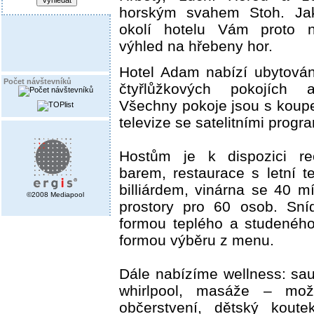
horským svahem Stoh. Jak
okolí hotelu Vám proto n
výhled na hřebeny hor.
Hotel Adam nabízí ubytován
Počet návštevníků
čtyřlůžkových pokojích
Všechny pokoje jsou s koupe
televize se satelitními progr
Hostům je k dispozici r
barem, restaurace s letní 
billiárdem, vinárna se 40 mí
©2008 Mediapool
prostory pro 60 osob. Sn
formou teplého a studeného
formou výběru z menu.
Dále nabízíme wellness: sau
whirlpool, masáže – mož
občerstvení, dětský koute