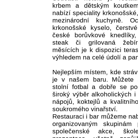
krbem a dětským koutkem. 
nabízí speciality krkonošské,
mezinárodní kuchyně. Oc
krkonošské kyselo, čerstvé
české borůvkové knedlíky,
steak či grilovaná žebí
měsících je k dispozici ter
výhledem na celé údolí a pa
Nejlepším místem, kde strávi
je v našem baru. Můžete s
stolní fotbal a dobře se p
široký výběr alkoholických i
nápojů, koktejlů a kvalitní
soukromého vinařství.
Restauraci i bar můžeme na
organizovaným skupinám 
společenské akce, škol