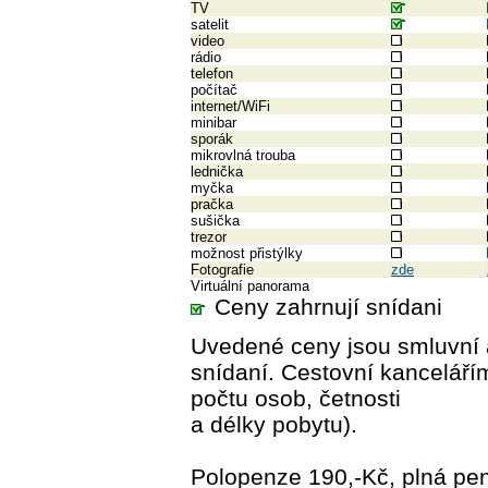
TV
satelit
video
rádio
telefon
počítač
internet/WiFi
minibar
sporák
mikrovlná trouba
lednička
myčka
pračka
sušička
trezor
možnost přistýlky
Fotografie
zde
Virtuální panorama
Ceny zahrnují snídani
Uvedené ceny jsou smluvní a
snídaní. Cestovní kancelář
počtu osob, četnosti
a délky pobytu).
Polopenze 190,-Kč, plná pen