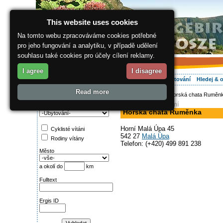
This website uses cookies
Na tomto webu zpracováváme cookies potřebné
pro jeho fungování a analytiku, v případě udělení
souhlasu také cookies pro účely cílení reklamy.
I agree
I disagree
O regionu
Aktivně
Relax
Vaše dovolená
Ubytování
Hledej & 
Read more
ergis.cz
>
Aktivně
> Horská chata Ruměn
Najděte si:
pension, v soukromí
Kategorie
Horská chata Ruměnka
Horní Malá Úpa 45
Cyklisté vítáni
542 27
Malá Úpa
Rodiny vítány
Telefon: (+420) 499 891 238
Město
a okolí do
km
Fulltext
Ergis ID