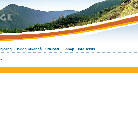
objednej
Jak do Krkonoš
Události
E-shop
Info servis
ka