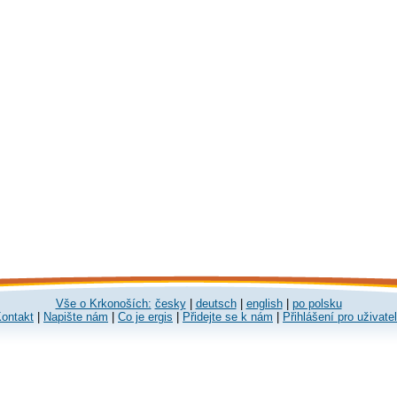
Vše o Krkonoších:
česky
|
deutsch
|
english
|
po polsku
ontakt
|
Napište nám
|
Co je ergis
|
Přidejte se k nám
|
Přihlášení pro uživate