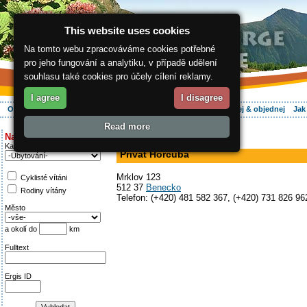
This website uses cookies
Na tomto webu zpracováváme cookies potřebné
pro jeho fungování a analytiku, v případě udělení
souhlasu také cookies pro účely cílení reklamy.
I agree
I disagree
O regionu
Aktivně
Relax
Vaše dovolená
Ubytování
Hledej & objednej
Jak
Read more
ergis.cz
>
Aktivně
> Privát Horcuba
Najděte si:
v soukromí
Kategorie
Privát Horcuba
Mrklov 123
Cyklisté vítáni
512 37
Benecko
Rodiny vítány
Telefon: (+420) 481 582 367, (+420) 731 826 96
Město
a okolí do
km
Fulltext
Ergis ID