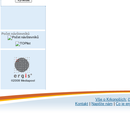
Počet návštevníků
©2008 Mediapool
Vše o Krkonoších:
č
Kontakt
|
Napište nám
|
Co je er