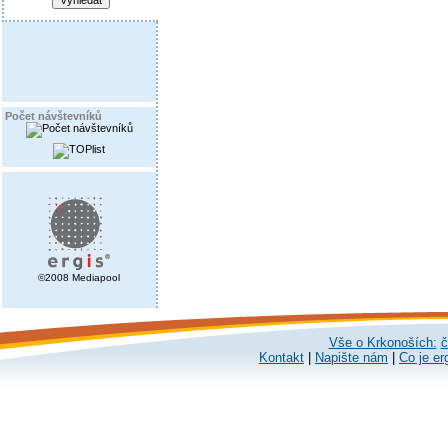
Počet návštevníků
©2008 Mediapool
Vše o Krkonoších:
č
Kontakt
|
Napište nám
|
Co je er