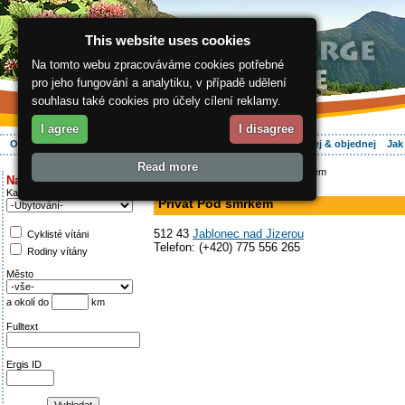
This website uses cookies
Na tomto webu zpracováváme cookies potřebné
pro jeho fungování a analytiku, v případě udělení
souhlasu také cookies pro účely cílení reklamy.
I agree
I disagree
O regionu
Aktivně
Relax
Vaše dovolená
Ubytování
Hledej & objednej
Jak
Read more
ergis.cz
>
Aktivně
> Privát Pod smrkem
Najděte si:
v soukromí
Kategorie
Privát Pod smrkem
512 43
Jablonec nad Jizerou
Cyklisté vítáni
Telefon: (+420) 775 556 265
Rodiny vítány
Město
a okolí do
km
Fulltext
Ergis ID