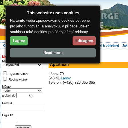
This website uses cookies
Na tomto webu zpracováváme cookies potřebné
pro jeho fungování a analytiku, v případě udělení
souhlasu také cookies pro účely cílení reklamy.
I agree
I disagree
O regionu
Aktivně
Relax
Vaše dovolená
Ubytování
Hledej & objednej
Jak
Read more
ergis.cz
>
Aktivně
> Apartmán
Najděte si:
apartmán, v soukromí
Kategorie
Apartmán
Lánov 79
Cyklisté vítáni
543 41
Lánov
Rodiny vítány
Telefon: (+420) 728 365 065
Město
a okolí do
km
Fulltext
Ergis ID