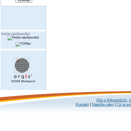
Počet návštevníků
©2008 Mediapool
Vše o Krkonoších:
č
Kontakt
|
Napište nám
|
Co je er