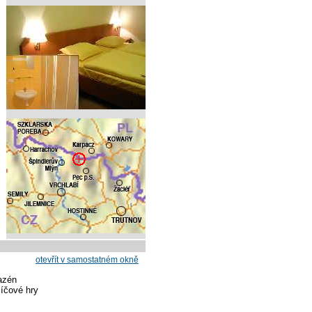
otevřít v samostatném okně
azén
míčové hry