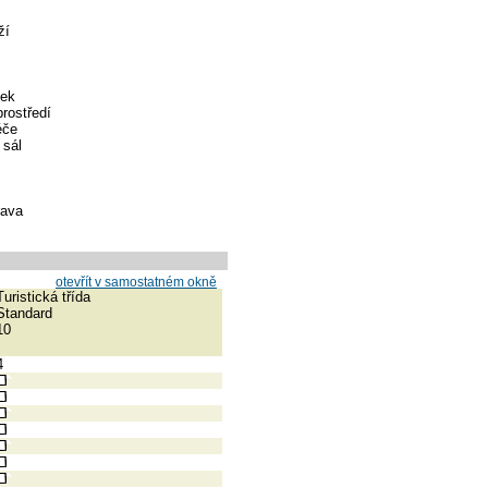
ží
tek
rostředí
éče
 sál
rava
otevřít v samostatném okně
Turistická třída
Standard
10
4