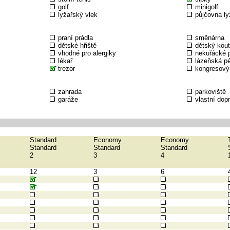
golf
minigolf
lyžařský vlek
půjčovna ly
praní prádla
směnárna
dětské hřiště
dětský kou
vhodné pro alergiky
nekuřácké p
lékař
lázeňská p
trezor
kongresový
zahrada
parkoviště
garáže
vlastní dop
Standard
Economy
Economy
Standard
Standard
Standard
2
3
4
12
3
6