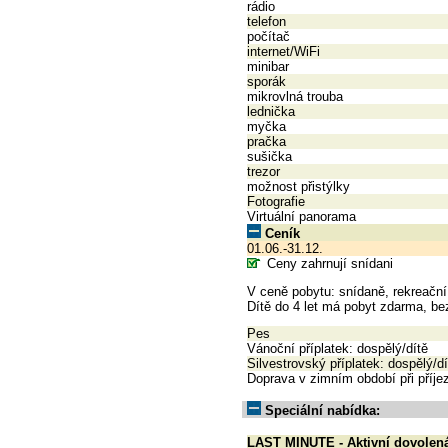
rádio
telefon
počítač
internet/WiFi
minibar
sporák
mikrovlná trouba
lednička
myčka
pračka
sušička
trezor
možnost přistýlky
Fotografie
Virtuální panorama
Ceník
01.06.-31.12.
Ceny zahrnují snídani
V ceně pobytu: snídaně, rekreační
Dítě do 4 let má pobyt zdarma, bez
Pes
Vánoční příplatek: dospělý/dítě
Silvestrovský příplatek: dospělý/dí
Doprava v zimním období při příjez
Speciální nabídka:
LAST MINUTE - Aktivní dovolen