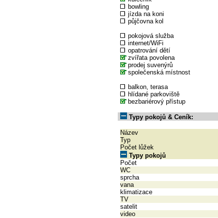
bowling
jízda na koni
půjčovna kol
pokojová služba
internet/WiFi
opatrování dětí
zvířata povolena
prodej suvenýrů
společenská místnost
balkon, terasa
hlídané parkoviště
bezbariérový přístup
Typy pokojů & Ceník:
Název
Typ
Počet lůžek
Typy pokojů
Počet
WC
sprcha
vana
klimatizace
TV
satelit
video