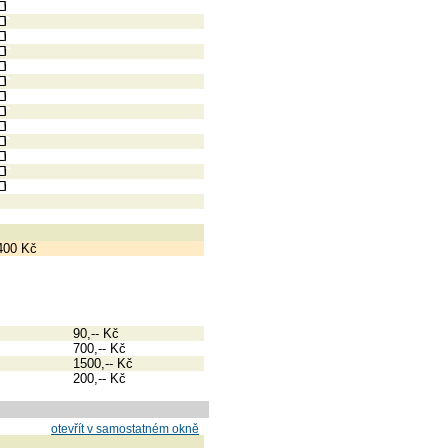
400 Kč
90,-- Kč
700,-- Kč
1500,-- Kč
200,-- Kč
otevřít v samostatném okně