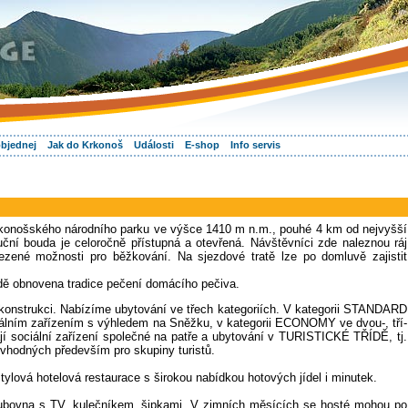
objednej
Jak do Krkonoš
Události
E-shop
Info servis
Krkonošského národního parku ve výšce 1410 m n.m., pouhé 4 km od nejvyšší
ční bouda je celoročně přístupná a otevřená. Návštěvníci zde naleznou ráj
ezené možnosti pro běžkování. Na sjezdové tratě lze po domluvě zajistit
udě obnovena tradice pečení domácího pečiva.
ekonstrukci. Nabízíme ubytování ve třech kategoriích. V kategorii STANDARD
álním zařízením s výhledem na Sněžku, v kategorii ECONOMY ve dvou-, tří-
jí sociální zařízení společné na patře a ubytování v TURISTICKÉ TŘÍDĚ, tj.
 vhodných především pro skupiny turistů.
tylová hotelová restaurace s širokou nabídkou hotových jídel i minutek.
klubovna s TV, kulečníkem, šipkami. V zimních měsících se hosté mohou po