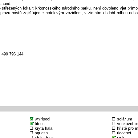
sauně.
ce střežených lokalit Krkonošského národního parku, není dovoleno vjet přímo
opravu hostů zajišťujeme hotelovým vozidlem, v zimním období rolbou nebo
) 499 796 144
whirlpool
solárium
fitnes
venkovní b
krytá hala
hřiště pro 
squash
ricochet
stolní tenis
šipky