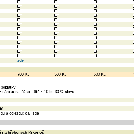
zde
700 Kč
500 Kč
500 Kč
 poplatky.
 nároku na lůžko. Dítě 4-10 let 30 % sleva.
tě
du a odjezdu: os/jízda
á na hřebenech Krkonoš