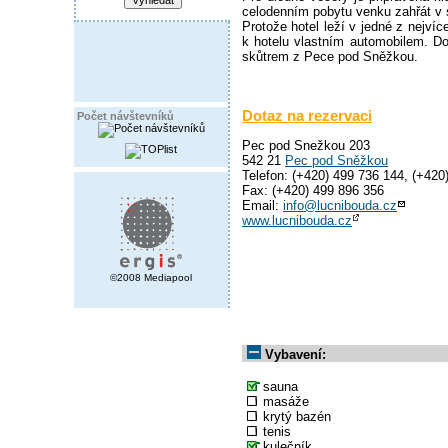
celodenním pobytu venku zahřát v 
Protože hotel leží v jedné z nejví
k hotelu vlastním automobilem. D
skůtrem z Pece pod Sněžkou.
Dotaz na rezervaci
Počet návštevníků
Pec pod Snežkou 203
542 21
Pec pod Sněžkou
Telefon: (+420) 499 736 144, (+420
Fax: (+420) 499 896 356
Email:
info@lucnibouda.cz
www.lucnibouda.cz
©2008 Mediapool
Vybavení:
sauna
masáže
krytý bazén
tenis
kulečník