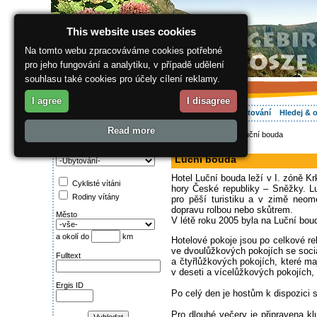
This website uses cookies
Na tomto webu zpracováváme cookies potřebné
pro jeho fungování a analytiku, v případě udělení
souhlasu také cookies pro účely cílení reklamy.
I agree
I disagree
O regionu
Aktivně
Relax
Vaše dovolená
Ubytování
Hledej & 
Read more
ergis.cz
>
Aktivně
> Luční bouda
Najděte si:
hotel
Kategorie
Luční bouda
Hotel Luční bouda leží v I. zóně 
Cyklisté vítáni
hory České republiky – Sněžky. Lu
Rodiny vítány
pro pěší turistiku a v zimě neom
dopravu rolbou nebo skůtrem.
Město
V létě roku 2005 byla na Luční bo
a okolí do
km
Hotelové pokoje jsou po celkové r
ve dvoulůžkových pokojích se soci
Fulltext
a čtyřlůžkových pokojích, které ma
v deseti a vícelůžkových pokojích,
Ergis ID
Po celý den je hostům k dispozici s
Pro dlouhé večery je připravena 