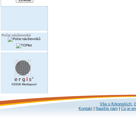
Počet návštevníků
©2008 Mediapool
Vše o Krkonoších:
č
Kontakt
|
Napište nám
|
Co je er