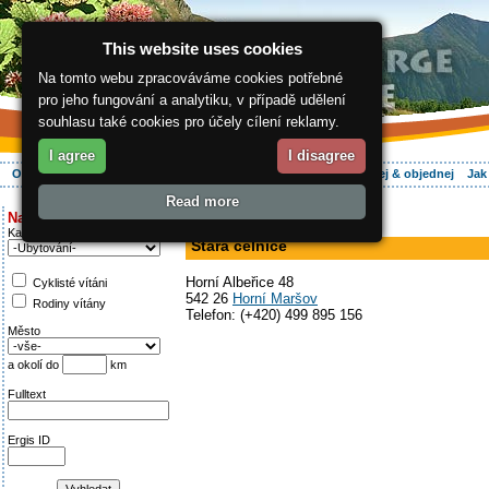
This website uses cookies
Na tomto webu zpracováváme cookies potřebné
pro jeho fungování a analytiku, v případě udělení
souhlasu také cookies pro účely cílení reklamy.
I agree
I disagree
O regionu
Aktivně
Relax
Vaše dovolená
Ubytování
Hledej & objednej
Jak
Read more
ergis.cz
>
Aktivně
> Stará celnice
Najděte si:
hotel, pension, restaurace
Kategorie
Stará celnice
Horní Albeřice 48
Cyklisté vítáni
542 26
Horní Maršov
Rodiny vítány
Telefon: (+420) 499 895 156
Město
a okolí do
km
Fulltext
Ergis ID