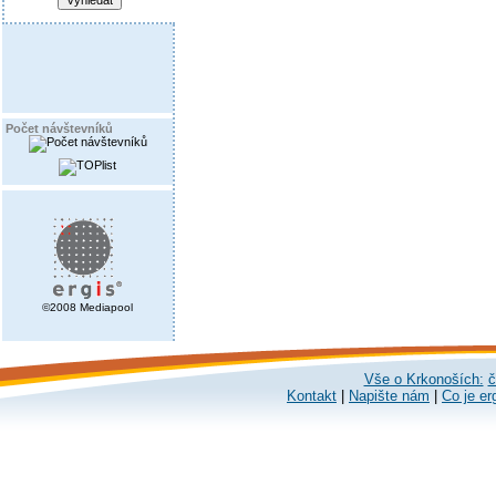
Počet návštevníků
©2008 Mediapool
Vše o Krkonoších:
č
Kontakt
|
Napište nám
|
Co je er