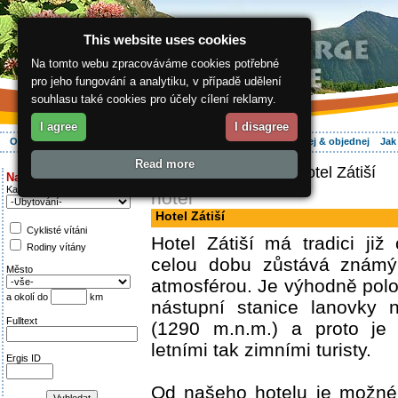
This website uses cookies
Na tomto webu zpracováváme cookies potřebné
pro jeho fungování a analytiku, v případě udělení
souhlasu také cookies pro účely cílení reklamy.
I agree
I disagree
O regionu
Aktivně
Relax
Vaše dovolená
Ubytování
Hledej & objednej
Jak
Read more
ergis.cz
>
Aktivně
> Hotel Zátiší
Najděte si:
Kategorie
hotel
Hotel Zátiší
Cyklisté vítáni
Hotel Zátiší má tradici ji
Rodiny vítány
celou dobu zůstává známý
Město
atmosférou. Je výhodně pol
a okolí do
km
nástupní stanice lanovky 
Fulltext
(1290 m.n.m.) a proto je 
letními tak zimními turisty.
Ergis ID
Od našeho hotelu je možné 