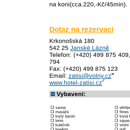
na koni(cca.220,-Kč/45min).
Dotaz na rezervaci
Krkonošská 180
542 25
Janské Lázně
Telefon: (+420) 499 875 409
794
Fax: (+420) 499 875 123
Email:
zatisi@volny.cz
www.hotel-zatisi.cz
Vybavení:
sauna
whirlp
masáže
fitnes
krytý bazén
krytá 
tenis
squas
kulečník
stolní
bowling
golf