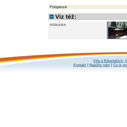
Polopenze
Viz též:
restaurace
Vše o Krkonoších:
č
Kontakt
|
Napište nám
|
Co je er