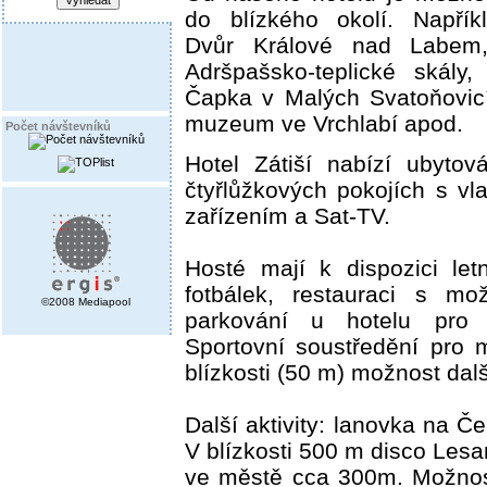
do blízkého okolí. Napřík
Dvůr Králové nad Labem
Adršpašsko-teplické skály
Čapka v Malých Svatoňovic
muzeum ve Vrchlabí apod.
Počet návštevníků
Hotel Zátiší nabízí ubyto
čtyřlůžkových pokojích s vl
zařízením a Sat-TV.
Hosté mají k dispozici let
fotbálek, restauraci s mož
©2008 Mediapool
parkování u hotelu pro 
Sportovní soustředění pro 
blízkosti (50 m) možnost dal
Další aktivity: lanovka na Č
V blízkosti 500 m disco Lesa
ve městě cca 300m. Možnost