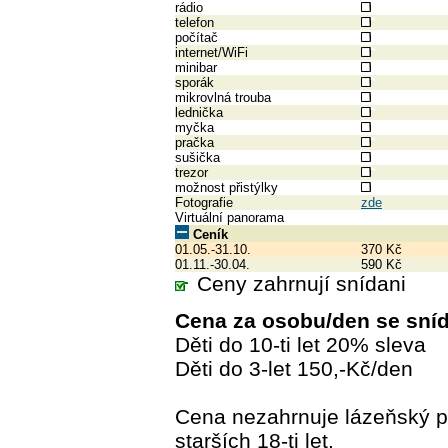
rádio
telefon
počítač
internet/WiFi
minibar
sporák
mikrovlná trouba
lednička
myčka
pračka
sušička
trezor
možnost přistýlky
Fotografie
zde
Virtuální panorama
Ceník
01.05.-31.10.
370 Kč
01.11.-30.04.
590 Kč
Ceny zahrnují snídani
Cena za osobu/den se sníd
Děti do 10-ti let 20% sleva
Děti do 3-let 150,-Kč/den
Cena nezahrnuje lázeňský p
starších 18-ti let.