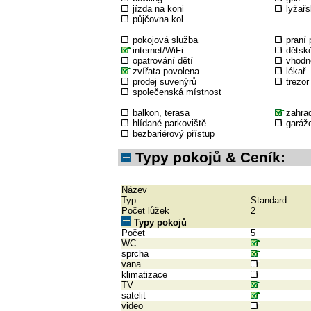
jízda na koni
lyžařs
půjčovna kol
pokojová služba
praní 
internet/WiFi
dětské
opatrování dětí
vhodné
zvířata povolena
lékař
prodej suvenýrů
trezor
společenská místnost
balkon, terasa
zahra
hlídané parkoviště
garáž
bezbariérový přístup
Typy pokojů & Ceník:
Název
Typ
Standard
Počet lůžek
2
Typy pokojů
Počet
5
WC
sprcha
vana
klimatizace
TV
satelit
video