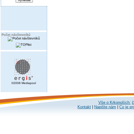
Počet návštevníků
©2008 Mediapool
Vše o Krkonoších:
č
Kontakt
|
Napište nám
|
Co je er