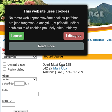
This website uses cookies
Na tomto webu zpracováváme cookies potřebné
pro jeho fungování a analytiku, v případě udělení
souhlasu také cookies pro účely cílení reklamy.
I agree
I disagree
O regionu
Aktivně
Relax
Vaše dovolená
Ubytování
Hledej & objednej
Jak
Read more
ergis.cz
>
Aktivně
> Hotel Javor
Najděte si:
hotel, restaurace
Kategorie
Hotel Javor
Dolní Malá Úpa 128
Cyklisté vítáni
542 27
Malá Úpa
Rodiny vítány
Telefon: (+420) 774 817 269
Město
a okolí do
km
Fulltext
Ergis ID