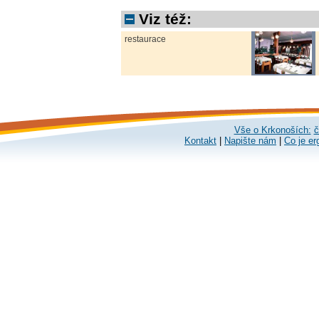
Viz též:
restaurace
Vše o Krkonoších:
č
Kontakt
|
Napište nám
|
Co je er