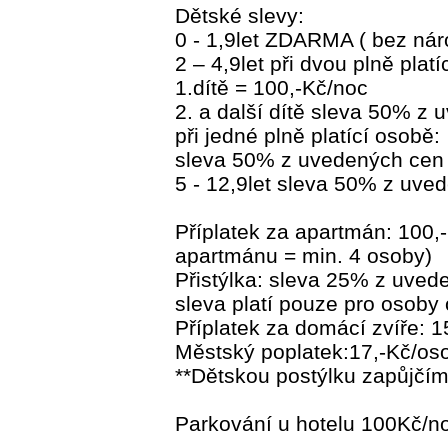
Dětské slevy:
0 - 1,9let ZDARMA ( bez nár
2 – 4,9let při dvou plně plat
1.dítě = 100,-Kč/noc
2. a další dítě sleva 50% z
při jedné plně platící osobě:
sleva 50% z uvedených cen 
5 - 12,9let sleva 50% z uve
Příplatek za apartmán: 100,
apartmánu = min. 4 osoby)
Přistýlka: sleva 25% z uved
sleva platí pouze pro osoby o
Příplatek za domácí zvíře: 1
Městský poplatek:17,-Kč/oso
**Dětskou postýlku zapůjčí
Parkování u hotelu 100Kč/n