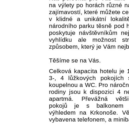
na výlety po horách různé n
zajímavostí, které můžete ce
v klidné a unikátní lokali
národního parku těsně pod 
poskytuje návštěvníkům ne
vyhlídku ale možnost str
způsobem, který je Vám nejbl
Těšíme se na Vás.
Celková kapacita hotelu je 
3-, 4 lůžkových pokojích s
koupelnou a WC. Pro náročné 
rodiny jsou k dispozici 4 n
apartmá. Převážná větši
pokojů je s balkonem 
výhledem na Krkonoše. Vět
vybavena telefonem, a mini