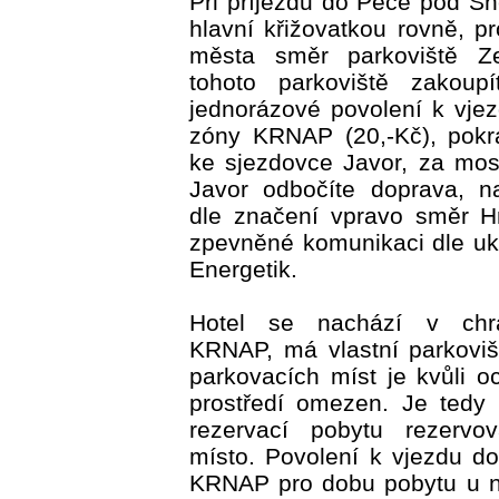
Při příjezdu do Pece pod S
hlavní křižovatkou rovně, p
města směr parkoviště Z
tohoto parkoviště zakoup
jednorázové povolení k vje
zóny KRNAP (20,-Kč), pokr
ke sjezdovce Javor, za mo
Javor odbočíte doprava, n
dle značení vpravo směr H
zpevněné komunikaci dle uk
Energetik.
Hotel se nachází v ch
KRNAP, má vlastní parkovi
parkovacích míst je kvůli o
prostředí omezen. Je tedy 
rezervací pobytu rezervov
místo. Povolení k vjezdu d
KRNAP pro dobu pobytu u n