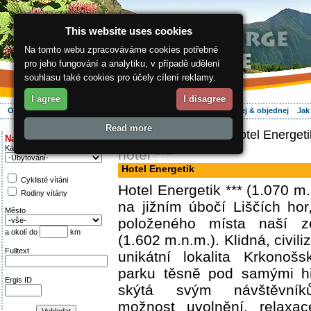
This website uses cookies
Na tomto webu zpracováváme cookies potřebné
pro jeho fungování a analytiku, v případě udělení
souhlasu také cookies pro účely cílení reklamy.
I agree
I disagree
O regionu
Aktivně
Relax
Vaše dovolená
Ubytování
Hledej & objednej
Jak
Read more
ergis.cz
>
Aktivně
> Hotel Energeti
Najděte si:
Kategorie
hotel ***
Hotel Energetik
Cyklisté vítáni
Hotel Energetik *** (1.070 m
Rodiny vítány
na jižním úbočí Liščích hor
Město
položeného místa naší 
a okolí do
km
(1.602 m.n.m.). Klidná, civil
Fulltext
unikátní lokalita Krkonoš
parku těsně pod samými h
Ergis ID
skýtá svým návštěvník
možnost uvolnění, relaxa