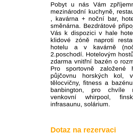
Pobyt u nás Vám zpříjemn
mezinárodní kuchyně, resta
, kavárna + noční bar, hot
směnárna. Bezdrátové připo
Vás k dispozici v hale hot
klidové zóně naproti resta
hotelu a v kavárně (no
2.poschodí. Hotelovým hostů
zdarma vnitřní bazén o roz
Pro sportovně založené 
půjčovnu horských kol, 
tělocvičny, fitness a bazénu
banbington, pro chvíle re
venkovní whirpool, fi
infrasaunu, solárium.
Dotaz na rezervaci