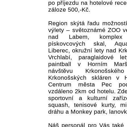
po příjezdu na hotelové rece
záloze 500,-Kč.
Region skýtá řadu možností 
výlety – světoznámé ZOO v
nad Labem, komplex 
pískovcových skal, Aqu
Liberec, okružní lety nad Kr
Vrchlabí, paraglaidové l
paintball v Horním Marš
návštěvu Krkonošsk
Krkonošských skláren v H
Centrum města Pec po
vzdáleno 2km od hotelu. Zde 
sportovní a kulturní zaří
squash, tenisové kurty, mi
dráhu a Monkey park, lanov
Náš personál pro Vás také 