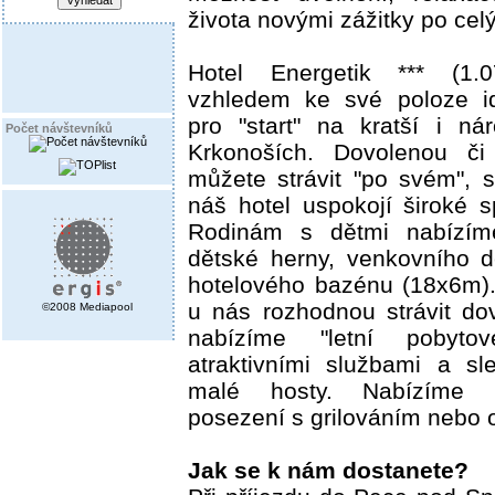
života novými zážitky po celý
Hotel Energetik *** (1.
vzhledem ke své poloze i
pro "start" na kratší i ná
Počet návštevníků
Krkonoších. Dovolenou č
můžete strávit "po svém",
náš hotel uspokojí široké s
Rodinám s dětmi nabízíme
dětské herny, venkovního d
hotelového bazénu (18x6m). 
u nás rozhodnou strávit do
©2008 Mediapool
nabízíme "letní pobyto
atraktivními službami a s
malé hosty. Nabízíme 
posezení s grilováním nebo
Jak se k nám dostanete?