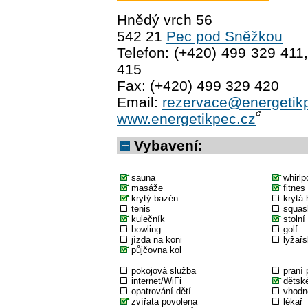
Hnědý vrch 56
542 21
Pec pod Sněžkou
Telefon: (+420) 499 329 411
415
Fax: (+420) 499 329 420
Email:
rezervace@energetik
www.energetikpec.cz
Vybavení:
sauna
whirlp
masáže
fitnes
krytý bazén
krytá 
tenis
squas
kulečník
stolní
bowling
golf
jízda na koni
lyžařs
půjčovna kol
pokojová služba
praní 
internet/WiFi
dětské
opatrování dětí
vhodné
zvířata povolena
lékař