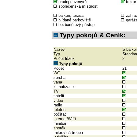
prodej suvenýrů
trezor
společenská místnost
balkon, terasa
zahra
hlídané parkoviště
garáž
bezbariérový přístup
Typy pokojů & Ceník:
Název
S balk
Typ
Standar
Počet lůžek
2
Typy pokojů
Počet
21
WC
sprcha
vana
klimatizace
TV
satelit
video
rádio
telefon
počítač
internet/WiFi
minibar
sporák
mikrovlná trouba