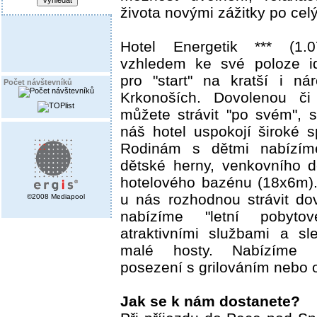
života novými zážitky po celý
Hotel Energetik *** (1.
vzhledem ke své poloze i
pro "start" na kratší i ná
Počet návštevníků
Krkonoších. Dovolenou č
můžete strávit "po svém",
náš hotel uspokojí široké s
Rodinám s dětmi nabízíme
dětské herny, venkovního d
hotelového bazénu (18x6m). 
u nás rozhodnou strávit do
©2008 Mediapool
nabízíme "letní pobyto
atraktivními službami a s
malé hosty. Nabízíme 
posezení s grilováním nebo
Jak se k nám dostanete?