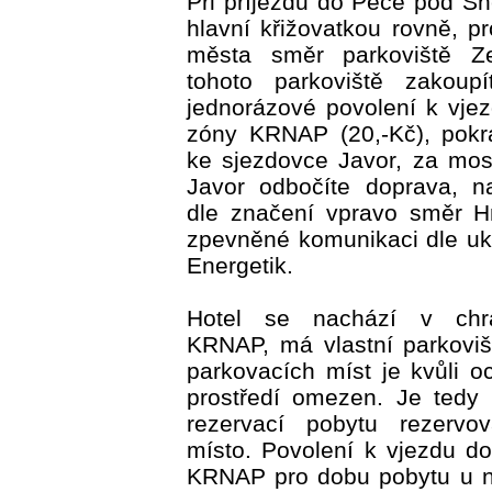
Při příjezdu do Pece pod S
hlavní křižovatkou rovně, p
města směr parkoviště Z
tohoto parkoviště zakoup
jednorázové povolení k vje
zóny KRNAP (20,-Kč), pokr
ke sjezdovce Javor, za mo
Javor odbočíte doprava, n
dle značení vpravo směr H
zpevněné komunikaci dle uk
Energetik.
Hotel se nachází v ch
KRNAP, má vlastní parkovi
parkovacích míst je kvůli o
prostředí omezen. Je tedy 
rezervací pobytu rezervov
místo. Povolení k vjezdu d
KRNAP pro dobu pobytu u n