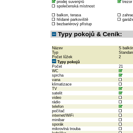
prodej suvenýrů
trezor
společenská místnost
balkon, terasa
zahra
hlídané parkoviště
garáž
bezbariérový přístup
Typy pokojů & Ceník:
Název
S balk
Typ
Standar
Počet lůžek
2
Typy pokojů
Počet
21
WC
sprcha
vana
klimatizace
TV
satelit
video
rádio
telefon
počítač
internet/WiFi
minibar
sporák
mikrovlná trouba