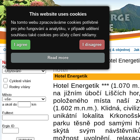
This website uses cookies
Na tomto webu zpracováváme cookies potřebné
pro jeho fungování a analytiku, v případě udělení
souhlasu také cookies pro účely cílení reklamy.
I agree
I disagree
O regionu
Aktivně
Relax
Vaše dovolená
Ubytování
Hledej & objednej
Jak
Read more
ergis.cz
>
Aktivně
> Hotel Energeti
Najděte si:
Kategorie
hotel ***
Hotel Energetik
Cyklisté vítáni
Hotel Energetik *** (1.070 m
Rodiny vítány
na jižním úbočí Liščích hor
Město
položeného místa naší 
a okolí do
km
(1.602 m.n.m.). Klidná, civil
Fulltext
unikátní lokalita Krkonoš
parku těsně pod samými h
Ergis ID
skýtá svým návštěvník
možnost uvolnění, relaxa