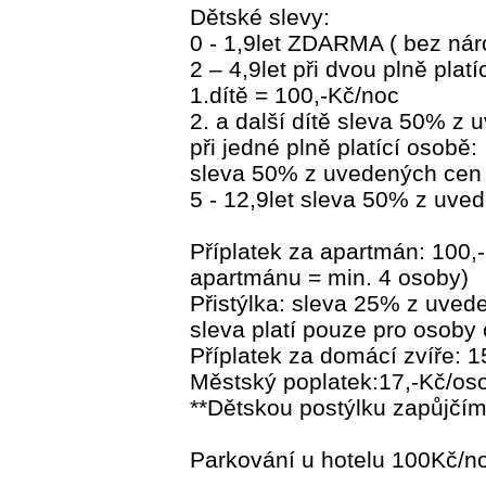
Dětské slevy:
0 - 1,9let ZDARMA ( bez nár
2 – 4,9let při dvou plně plat
1.dítě = 100,-Kč/noc
2. a další dítě sleva 50% z
při jedné plně platící osobě:
sleva 50% z uvedených cen 
5 - 12,9let sleva 50% z uve
Příplatek za apartmán: 100,
apartmánu = min. 4 osoby)
Přistýlka: sleva 25% z uved
sleva platí pouze pro osoby o
Příplatek za domácí zvíře: 1
Městský poplatek:17,-Kč/oso
**Dětskou postýlku zapůjčí
Parkování u hotelu 100Kč/n