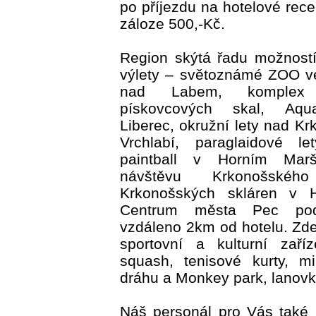
po příjezdu na hotelové rece
záloze 500,-Kč.
Region skýtá řadu možností 
výlety – světoznámé ZOO v
nad Labem, komplex 
pískovcových skal, Aqu
Liberec, okružní lety nad Kr
Vrchlabí, paraglaidové l
paintball v Horním Marš
návštěvu Krkonošsk
Krkonošských skláren v H
Centrum města Pec po
vzdáleno 2km od hotelu. Zde 
sportovní a kulturní zaří
squash, tenisové kurty, mi
dráhu a Monkey park, lanov
Náš personál pro Vás také 