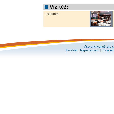
Viz též:
restaurace
Vše o Krkonoších:
č
Kontakt
|
Napište nám
|
Co je er