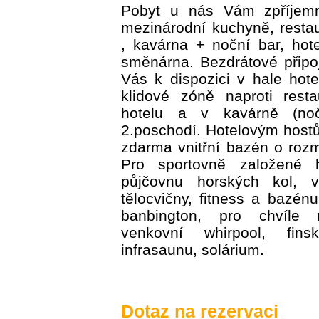
Pobyt u nás Vám zpříjemn
mezinárodní kuchyně, resta
, kavárna + noční bar, hot
směnárna. Bezdrátové připo
Vás k dispozici v hale hot
klidové zóně naproti resta
hotelu a v kavárně (no
2.poschodí. Hotelovým hostů
zdarma vnitřní bazén o roz
Pro sportovně založené 
půjčovnu horských kol, 
tělocvičny, fitness a bazénu
banbington, pro chvíle re
venkovní whirpool, fi
infrasaunu, solárium.
Dotaz na rezervaci