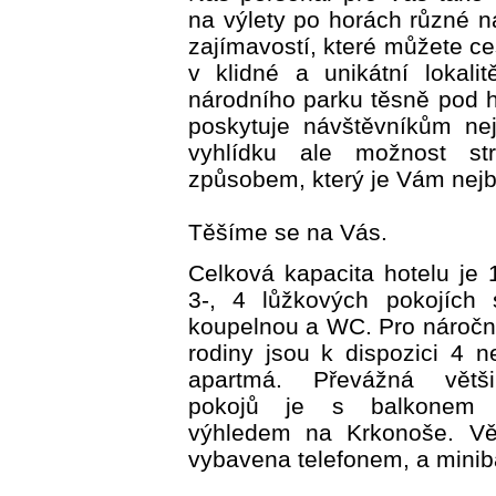
na výlety po horách různé n
zajímavostí, které můžete ce
v klidné a unikátní lokali
národního parku těsně pod 
poskytuje návštěvníkům ne
vyhlídku ale možnost str
způsobem, který je Vám nejbl
Těšíme se na Vás.
Celková kapacita hotelu je 
3-, 4 lůžkových pokojích s
koupelnou a WC. Pro náročné 
rodiny jsou k dispozici 4 n
apartmá. Převážná větši
pokojů je s balkonem 
výhledem na Krkonoše. Vět
vybavena telefonem, a mini