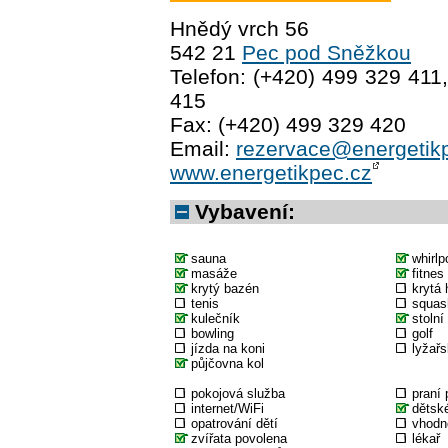
Hnědý vrch 56
542 21
Pec pod Sněžkou
Telefon: (+420) 499 329 411
415
Fax: (+420) 499 329 420
Email:
rezervace@energetik
www.energetikpec.cz
Vybavení:
sauna
whirlp
masáže
fitnes
krytý bazén
krytá 
tenis
squas
kulečník
stolní
bowling
golf
jízda na koni
lyžařs
půjčovna kol
pokojová služba
praní 
internet/WiFi
dětské
opatrování dětí
vhodné
zvířata povolena
lékař