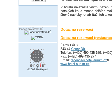
V hotelu naleznete vnitřní bazén, t
horských kol a mnoho dalších možn
široké nabídky rehabilitačních a k
Dotaz na rezervaci
Počet návštevníků
Dotaz na rezervaci (restaurac
Černý Důl 83
543 44
Černý Důl
Telefon: (+420) 499 435 169, (+420
Fax: (+420) 499 435 277
Email:
recepce@hotel-aurum.cz
www.hotel-aurum.cz
©2008 Mediapool