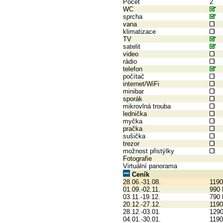
Počet
2
WC
sprcha
vana
klimatizace
TV
satelit
video
rádio
telefon
počítač
internet/WiFi
minibar
sporák
mikrovlná trouba
lednička
myčka
pračka
sušička
trezor
možnost přistýlky
Fotografie
Virtuální panorama
Ceník
28.06.-31.08.
1190
01.09.-02.11.
990
03.11.-19.12.
790
20.12.-27.12.
1190
28.12.-03.01.
129
04.01.-30.01.
1190