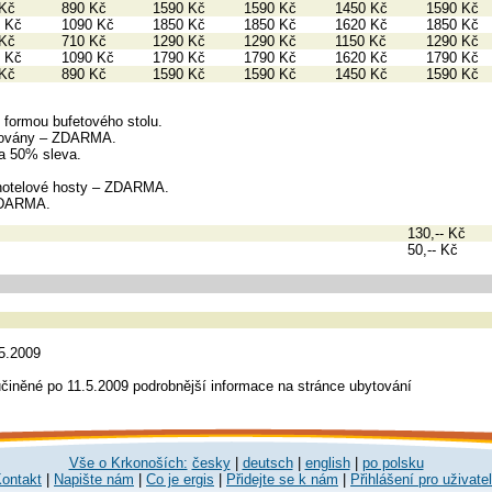
 Kč
890 Kč
1590 Kč
1590 Kč
1450 Kč
1590 Kč
 Kč
1090 Kč
1850 Kč
1850 Kč
1620 Kč
1850 Kč
 Kč
710 Kč
1290 Kč
1290 Kč
1150 Kč
1290 Kč
 Kč
1090 Kč
1790 Kč
1790 Kč
1620 Kč
1790 Kč
 Kč
890 Kč
1590 Kč
1590 Kč
1450 Kč
1590 Kč
 formou bufetového stolu.
bytovány – ZDARMA.
na 50% sleva.
 hotelové hosty – ZDARMA.
 ZDARMA.
130,-- Kč
50,-- Kč
5.2009
učiněné po 11.5.2009 podrobnější informace na stránce ubytování
Vše o Krkonoších:
česky
|
deutsch
|
english
|
po polsku
ontakt
|
Napište nám
|
Co je ergis
|
Přidejte se k nám
|
Přihlášení pro uživate