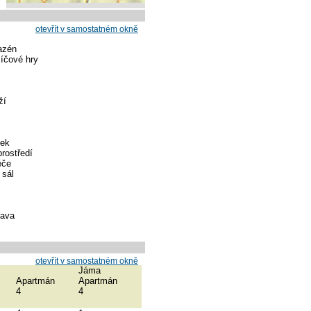
otevřít v samostatném okně
azén
míčové hry
ží
tek
rostředí
éče
 sál
rava
otevřít v samostatném okně
Jáma
Apartmán
Apartmán
4
4