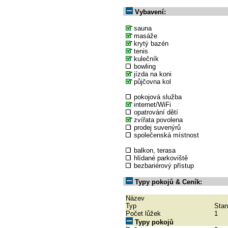
Vybavení:
sauna
masáže
krytý bazén
tenis
kulečník
bowling
jízda na koni
půjčovna kol
pokojová služba
internet/WiFi
opatrování dětí
zvířata povolena
prodej suvenýrů
společenská místnost
balkon, terasa
hlídané parkoviště
bezbariérový přístup
Typy pokojů & Ceník:
Název
Typ
Stan
Počet lůžek
1
Typy pokojů