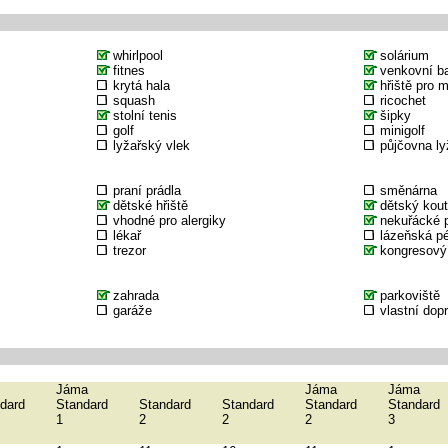
whirlpool
solárium
fitnes
venkovní b
krytá hala
hřiště pro 
squash
ricochet
stolní tenis
šipky
golf
minigolf
lyžařský vlek
půjčovna ly
praní prádla
směnárna
dětské hřiště
dětský kou
vhodné pro alergiky
nekuřácké p
lékař
lázeňská p
trezor
kongresový
zahrada
parkoviště
garáže
vlastní dop
Jáma
Jáma
Jáma
dard
Standard
Standard
Standard
Standard
Standard
1
2
2
2
3