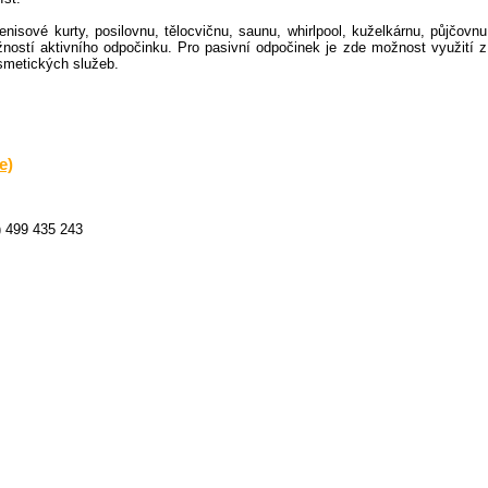
enisové kurty, posilovnu, tělocvičnu, saunu, whirlpool, kuželkárnu, půjčovnu
ostí aktivního odpočinku. Pro pasivní odpočinek je zde možnost využití z
osmetických služeb.
e)
) 499 435 243