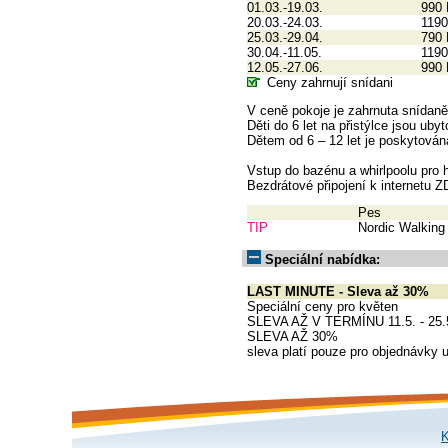
01.03.-19.03.
990
20.03.-24.03.
1190
25.03.-29.04.
790
30.04.-11.05.
1190
12.05.-27.06.
990
Ceny zahrnují snídani
V ceně pokoje je zahrnuta snídaně
Děti do 6 let na přistýlce jsou u
Dětem od 6 – 12 let je poskytová
Vstup do bazénu a whirlpoolu pro
Bezdrátové připojení k internetu
Pes
TIP
Nordic Walking
Speciální nabídka:
LAST MINUTE - Sleva až 30%
Speciální ceny pro květen
SLEVA AŽ V TERMÍNU 11.5. - 25.
SLEVA AŽ 30%
sleva platí pouze pro objednávky 
K