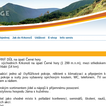
objednej
Jak do Krkonoš
Události
E-shop
Info servis
ERNÝ DŮL na úpatí Černé hory.
ti východních Krkonoš na úpatí Černé hory (1 299 m.n.m), mezi střediskem
hlabí (14 km).
bízí jedno až čtyřlůžkové pokoje, některé s klimatizací a připojením k
vé pokoje a suity jsou vybaveny sprchovým koutem, WC, telefonem, TV se
eem a rádiem.
irokým sortimentem jídel a nápojů k příjemnému posezení.
a stylovou hospodu Jáma s kuželnou .
tel jako vhodné místo k pořádání konferencí, seminářů, školení, rautů,
ých akcí.
íst.