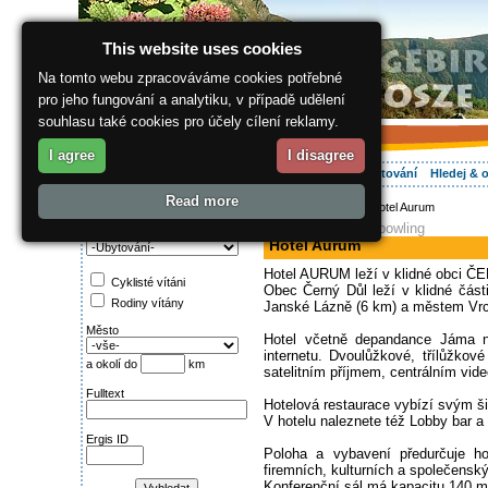
This website uses cookies
Na tomto webu zpracováváme cookies potřebné
pro jeho fungování a analytiku, v případě udělení
souhlasu také cookies pro účely cílení reklamy.
I agree
I disagree
O regionu
Aktivně
Relax
Vaše dovolená
Ubytování
Hledej & 
Read more
ergis.cz
>
Aktivně
> Hotel Aurum
Najděte si:
hotel, restaurace, bowling
Kategorie
Hotel Aurum
Hotel AURUM leží v klidné obci Č
Cyklisté vítáni
Obec Černý Důl leží v klidné čás
Rodiny vítány
Janské Lázně (6 km) a městem Vrc
Město
Hotel včetně depandance Jáma na
internetu. Dvoulůžkové, třílůžko
a okolí do
km
satelitním příjmem, centrálním vid
Fulltext
Hotelová restaurace vybízí svým š
V hotelu naleznete též Lobby bar 
Ergis ID
Poloha a vybavení předurčuje ho
firemních, kulturních a společensk
Konferenční sál má kapacitu 140 m