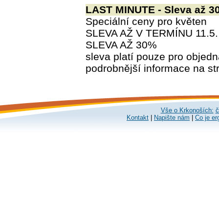
LAST MINUTE - Sleva až 3
Speciální ceny pro květen
SLEVA AŽ V TERMÍNU 11.5. 
SLEVA AŽ 30%
sleva platí pouze pro objed
podrobnější informace na st
Vše o Krkonoších:
č
Kontakt
|
Napište nám
|
Co je er