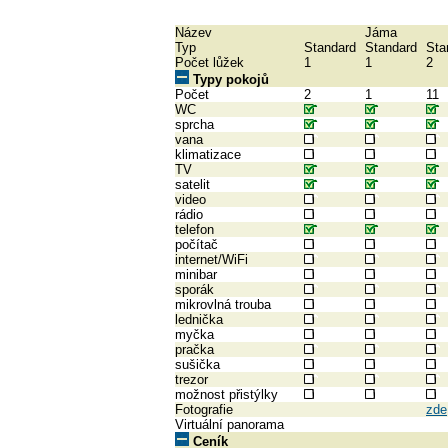
Název
Jáma
Typ
Standard
Standard
Sta
Počet lůžek
1
1
2
Typy pokojů
Počet
2
1
11
WC
sprcha
vana
klimatizace
TV
satelit
video
rádio
telefon
počítač
internet/WiFi
minibar
sporák
mikrovlná trouba
lednička
myčka
pračka
sušička
trezor
možnost přistýlky
Fotografie
zde
Virtuální panorama
Ceník