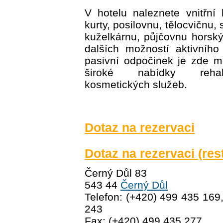
V hotelu naleznete vnitřní
kurty, posilovnu, tělocvičnu, 
kuželkárnu, půjčovnu horsk
dalších možností aktivního
pasivní odpočinek je zde m
široké nabídky rehab
kosmetických služeb.
Dotaz na rezervaci
Dotaz na rezervaci (res
Černý Důl 83
543 44
Černý Důl
Telefon: (+420) 499 435 169
243
Fax: (+420) 499 435 277