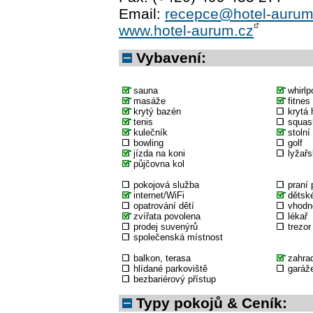
Email:
recepce@hotel-aurum
www.hotel-aurum.cz
Vybavení:
sauna
whirlp
masáže
fitnes
krytý bazén
krytá 
tenis
squas
kulečník
stolní
bowling
golf
jízda na koni
lyžařs
půjčovna kol
pokojová služba
praní 
internet/WiFi
dětské
opatrování dětí
vhodné
zvířata povolena
lékař
prodej suvenýrů
trezor
společenská místnost
balkon, terasa
zahra
hlídané parkoviště
garáž
bezbariérový přístup
Typy pokojů & Ceník: