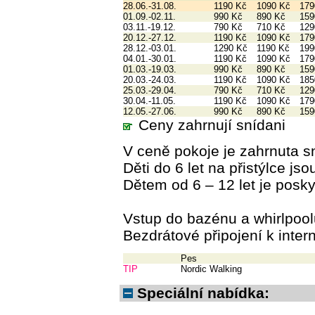
28.06.-31.08.
1190 Kč
1090 Kč
179
01.09.-02.11.
990 Kč
890 Kč
159
03.11.-19.12.
790 Kč
710 Kč
129
20.12.-27.12.
1190 Kč
1090 Kč
179
28.12.-03.01.
1290 Kč
1190 Kč
199
04.01.-30.01.
1190 Kč
1090 Kč
179
01.03.-19.03.
990 Kč
890 Kč
159
20.03.-24.03.
1190 Kč
1090 Kč
185
25.03.-29.04.
790 Kč
710 Kč
129
30.04.-11.05.
1190 Kč
1090 Kč
179
12.05.-27.06.
990 Kč
890 Kč
159
Ceny zahrnují snídani
V ceně pokoje je zahrnuta s
Děti do 6 let na přistýlce 
Dětem od 6 – 12 let je posk
Vstup do bazénu a whirlpoo
Bezdrátové připojení k int
Pes
TIP
Nordic Walking
Speciální nabídka: