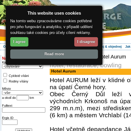
This website uses cookies
Na tomto webu zpracováváme cookies potřebné
pro jeho fungování a analytiku, v případě udělení
souhlasu také cookies pro účely cílení reklamy.
I agree
I disagree
O regionu
Aktivně
Relax
Vaše dovolená
Ubytování
Hledej & objednej
Jak
Read more
ergis.cz
>
Aktivně
> Hotel Aurum
Najděte si:
Kategorie
hotel, restaurace, bowling
Hotel Aurum
Cyklisté vítáni
Hotel AURUM leží v klidné
Rodiny vítány
na úpatí Černé hory.
Město
Obec Černý Důl leží v
a okolí do
km
východních Krkonoš na úpat
Fulltext
299 m.n.m), mezi středisk
(6 km) a městem Vrchlabí (1
Ergis ID
Hotel včetně depandance Já