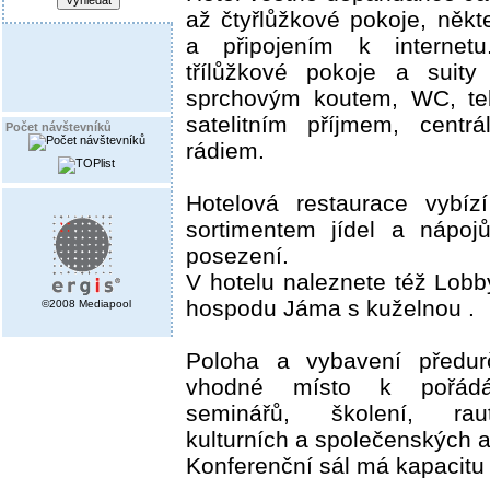
až čtyřlůžkové pokoje, někte
a připojením k internetu
třílůžkové pokoje a suity
sprchovým koutem, WC, te
satelitním příjmem, centr
Počet návštevníků
rádiem.
Hotelová restaurace vybíz
sortimentem jídel a nápoj
posezení.
V hotelu naleznete též Lobb
hospodu Jáma s kuželnou .
©2008 Mediapool
Poloha a vybavení předurč
vhodné místo k pořádán
seminářů, školení, raut
kulturních a společenských a
Konferenční sál má kapacitu