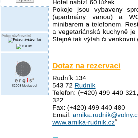
Hotel nabízí 60 lůžek.
Pokoje jsou vybaveny sp
(apartmány vanou) a W
minibarem a telefonem. Res
a vegetariánská kuchyně je 
Počet návštevníků
Stejně tak výtah či venkovní g
Dotaz na rezervaci
Rudník 134
543 72
Rudník
©2008 Mediapool
Telefon: (+420) 499 440 321
322
Fax: (+420) 499 440 480
Email:
arnika.rudnik@volny.c
www.arnika-rudnik.cz