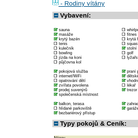
- Rodiny vítány
Vybavení:
sauna
whirlp
masáže
fitnes
krytý bazén
krytá 
tenis
squas
kulečník
stolní
bowling
golf
jízda na koni
lyžařs
půjčovna kol
pokojová služba
praní 
internet/WiFi
dětské
opatrování dětí
vhodné
zvířata povolena
lékař
prodej suvenýrů
trezor
společenská místnost
balkon, terasa
zahra
hlídané parkoviště
garáž
bezbariérový přístup
Typy pokojů & Ceník:
Název