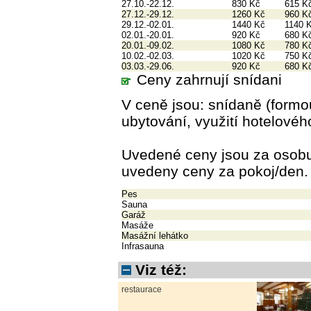
27.10.-22.12.
830 Kč
615 K
27.12.-29.12.
1260 Kč
960 K
29.12.-02.01.
1440 Kč
1140 
02.01.-20.01.
920 Kč
680 K
20.01.-09.02.
1080 Kč
780 K
10.02.-02.03.
1020 Kč
750 K
03.03.-29.06.
920 Kč
680 K
Ceny zahrnují snídani
V ceně jsou: snídaně (formo
ubytování, využití hotelové
Uvedené ceny jsou za osobu
uvedeny ceny za pokoj/den.
Pes
Sauna
Garáž
Masáže
Masážní lehátko
Infrasauna
Viz též:
restaurace