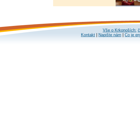
Vše o Krkonoších:
č
Kontakt
|
Napište nám
|
Co je er