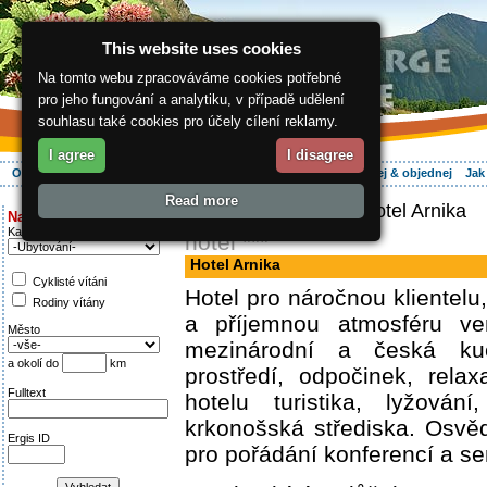
This website uses cookies
Na tomto webu zpracováváme cookies potřebné
pro jeho fungování a analytiku, v případě udělení
souhlasu také cookies pro účely cílení reklamy.
I agree
I disagree
O regionu
Aktivně
Relax
Vaše dovolená
Ubytování
Hledej & objednej
Jak
Read more
ergis.cz
>
Aktivně
> Hotel Arnika
Najděte si:
Kategorie
hotel ***
Hotel Arnika
Cyklisté vítáni
Hotel pro náročnou klientelu,
Rodiny vítány
a příjemnou atmosféru ve
Město
mezinárodní a česká kuc
a okolí do
km
prostředí, odpočinek, relax
Fulltext
hotelu turistika, lyžován
krkonošská střediska. Osv
Ergis ID
pro pořádání konferencí a s