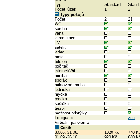
Typ
Standard
Stand
Počet lůžek
1
2
Typy pokojů
Počet
2
21
WC
sprcha
vana
klimatizace
TV
satelit
video
rádio
telefon
počítač
internet/WiFi
minibar
sporák
mikrovlná trouba
lednička
myčka
pračka
sušička
trezor
možnost přistýlky
Fotografie
zde
Virtuální panorama
Ceník
30.06.-31.08.
1020 Kč
740 K
01.09.-26.10.
920 Kč
680 K