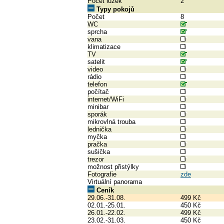
Počet lůžek
2
Typy pokojů
Počet
8
WC
sprcha
vana
klimatizace
TV
satelit
video
rádio
telefon
počítač
internet/WiFi
minibar
sporák
mikrovlná trouba
lednička
myčka
pračka
sušička
trezor
možnost přistýlky
Fotografie
zde
Virtuální panorama
Ceník
29.06.-31.08.
499 Kč
02.01.-25.01.
450 Kč
26.01.-22.02.
499 Kč
23.02.-31.03.
450 Kč