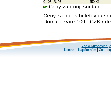
01.05.-28.06.
450 Kč
Ceny zahrnují snídani
Ceny za noc s bufetovou sní
Domácí zvíře 100,- CZK / den
Vše o Krkonoších:
č
Kontakt
|
Napište nám
|
Co je er