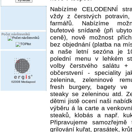
Nabízíme CELODENNÍ stra
vždy z čerstvých potravin
farmářů. Nabízíme možn
bufetové snídaně (při ubyt
Počet návštevníků
ceně), nově možnost přích
bez objednání (platba na míst
a naše letní sezóna je 1
polední menu v lehkém st
volby čerstvého salátu + 
občerstvení - speciality j
zelenina, zeleninové remu
©2008 Mediapool
fresh burgery, bagety ve 
steaky se zeleninou atd. Z
dětmi jistě ocení naši nabíd
výběru á la carte a venkovní
steaků, klobás a např. kuk
Připravujeme samozřejmě t
grilování kuřat, prasátek, krůt