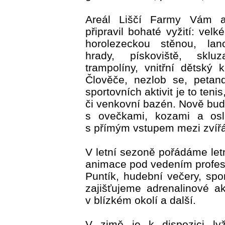
Areál Liščí Farmy Vám 
připravil bohaté vyžití: velk
horolezeckou stěnou, lano
hrady, pískoviště, skluza
trampolíny, vnitřní dětský 
Člověče, nezlob se, petan
sportovních aktivit je to tenis
či venkovní bazén. Nově b
s ovečkami, kozami a os
s přímým vstupem mezi zvířá
V letní sezoně pořádáme letn
animace pod vedením profes
Puntík, hudební večery, spo
zajišťujeme adrenalinové akt
v blízkém okolí a další.
V zimě je k dispozici lyž