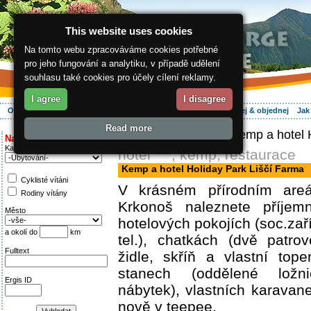
This website uses cookies
Na tomto webu zpracováváme cookies potřebné
pro jeho fungování a analytiku, v případě udělení
souhlasu také cookies pro účely cílení reklamy.
I agree
I disagree
O regionu
Aktivně
Relax
Vaše dovolená
Ubytování
Hledej & objednej
Jak
Read more
ergis.cz
>
Aktivně
> Kemp a hotel H
Najděte si:
Kategorie
hotel ***, kemp, restaurace
Kemp a hotel Holiday Park Liščí Farma
Cyklisté vítáni
V krásném přírodním are
Rodiny vítány
Krkonoš naleznete příjem
Město
hotelových pokojích (soc.zaří
a okolí do
km
tel.), chatkách (dvě patrov
Fulltext
židle, skříň a vlastní top
stanech (oddělené ložni
Ergis ID
nábytek), vlastních karavan
nově v teepee.