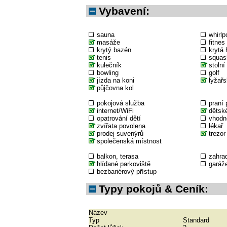
Vybavení:
sauna
whirlp
masáže
fitnes
krytý bazén
krytá 
tenis
squas
kulečník
stolní
bowling
golf
jízda na koni
lyžařs
půjčovna kol
pokojová služba
praní 
internet/WiFi
dětské
opatrování dětí
vhodné
zvířata povolena
lékař
prodej suvenýrů
trezor
společenská místnost
balkon, terasa
zahra
hlídané parkoviště
garáž
bezbariérový přístup
Typy pokojů & Ceník:
Název
Typ
Standard