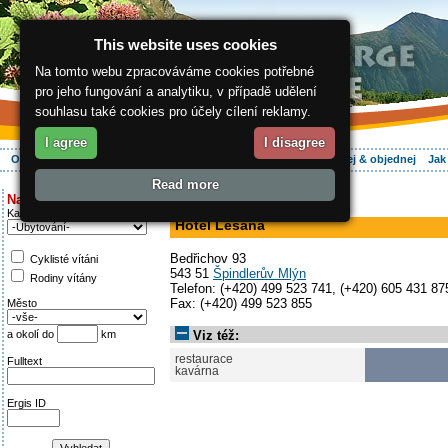
This website uses cookies
Na tomto webu zpracováváme cookies potřebné
pro jeho fungování a analytiku, v případě udělení
souhlasu také cookies pro účely cílení reklamy.
I agree
I disagree
O regionu
Aktivně
Relax
Vaše dovolená
Ubytování
Hledej & objednej
Jak
Read more
ergis.cz
>
Aktivně
> Hotel Lesana
Najděte si:
hotel
Kategorie
Hotel Lesana
Bedřichov 93
Cyklisté vítáni
543 51
Špindlerův Mlýn
Rodiny vítány
Telefon: (+420) 499 523 741, (+420) 605 431 87
Fax: (+420) 499 523 855
Město
a okolí do
km
Viz též:
restaurace
Fulltext
kavárna
Ergis ID