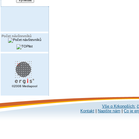
Počet návštevníků
©2008 Mediapool
Vše o Krkonoších:
č
Kontakt
|
Napište nám
|
Co je er