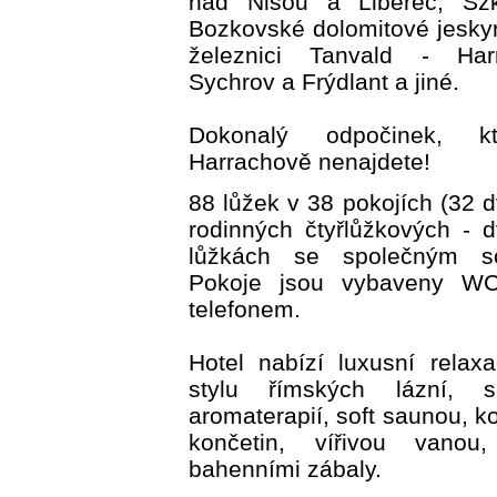
nad Nisou a Liberec, Szk
Bozkovské dolomitové jesky
železnici Tanvald - Har
Sychrov a Frýdlant a jiné.
Dokonalý odpočinek, k
Harrachově nenajdete!
88 lůžek v 38 pokojích (32 
rodinných čtyřlůžkových - 
lůžkách se společným so
Pokoje jsou vybaveny WC
telefonem.
Hotel nabízí luxusní relax
stylu římských lázní, s
aromaterapií, soft saunou, k
končetin, vířivou vano
bahenními zábaly.