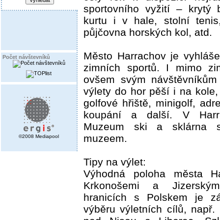
sportovního vyžití – krytý
kurtu i v hale, stolní tenis
půjčovna horských kol, atd.
Město Harrachov je vyhláš
Počet návštevníků
zimních sportů. I mimo z
ovšem svým návštěvníkům 
výlety do hor pěší i na kole
golfové hřiště, minigolf, adr
koupání a další. V Harr
Muzeum ski a sklárna 
muzeem.
©2008 Mediapool
Tipy na výlet:
Výhodná poloha města Ha
Krkonošemi a Jizerským
hranicích s Polskem je zá
výběru výletních cílů, např