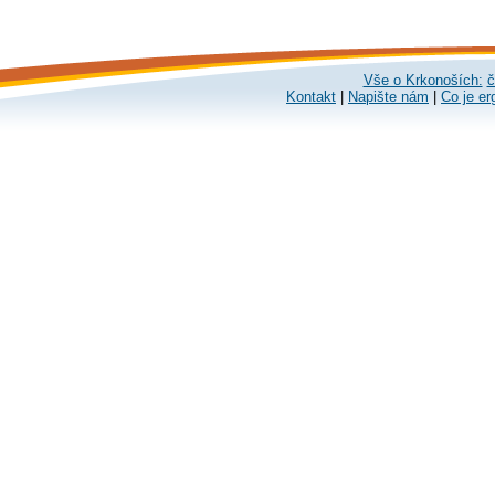
Vše o Krkonoších:
č
Kontakt
|
Napište nám
|
Co je er