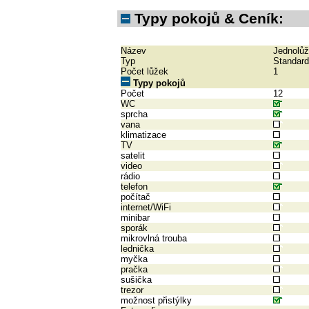
Typy pokojů & Ceník:
Název
Jednolů
Typ
Standard
Počet lůžek
1
Typy pokojů
Počet
12
WC
sprcha
vana
klimatizace
TV
satelit
video
rádio
telefon
počítač
internet/WiFi
minibar
sporák
mikrovlná trouba
lednička
myčka
pračka
sušička
trezor
možnost přistýlky