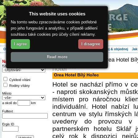
This website uses cookies
Na tomto webu zpracováváme cookies potřebné
pro jeho fungování a analytiku, v případě udělení
souhlasu také cookies pro účely cílení reklamy.
I agree
I disagree
O regionu
Aktivně
Relax
Vaše dovolená
Ubytování
Hledej & objednej
Jak
Read more
ergis.cz
>
Aktivně
> Orea Hotel Bíl
Najděte si:
Kategorie
hotel ***
Orea Hotel Bílý Hořec
Cyklisté vítáni
Hotel se nachází přímo v c
Rodiny vítány
- naproti skokanských můst
Město
místem pro náročnou klient
a okolí do
km
individuální. Hotel nabízí l
Fulltext
centrum ve stylu římských l
uvedeny do provozu v 
Ergis ID
partnerském hotelu Sklář 
celý rok k dispozici nejrů