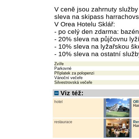
V ceně jsou zahrnuty služby 
sleva na skipass harrachovs
V Orea Hotelu Sklář:
- po celý den zdarma: bazén 
- 20% sleva na půjčovnu lyž
- 10% sleva na lyžařskou šk
- 10% sleva na ostatní služb
Zvíře
Parkovné
Příplatek za polopenzi
Vánoční večeře
Silvestrovská večeře
Viz též:
hotel
ORE
Ha
restaurace
Res
Ha