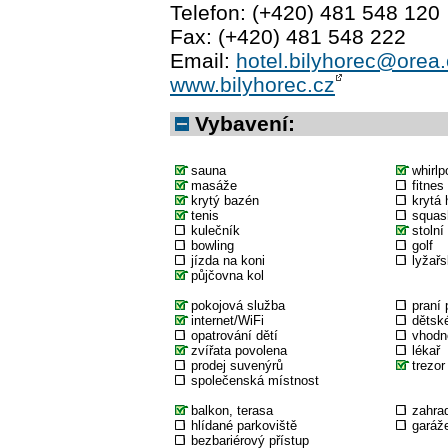
Telefon: (+420) 481 548 120
Fax: (+420) 481 548 222
Email:
hotel.bilyhorec@orea.
www.bilyhorec.cz
Vybavení:
sauna
whirlp
masáže
fitnes
krytý bazén
krytá 
tenis
squas
kulečník
stolní
bowling
golf
jízda na koni
lyžařs
půjčovna kol
pokojová služba
praní 
internet/WiFi
dětské
opatrování dětí
vhodné
zvířata povolena
lékař
prodej suvenýrů
trezor
společenská místnost
balkon, terasa
zahra
hlídané parkoviště
garáž
bezbariérový přístup