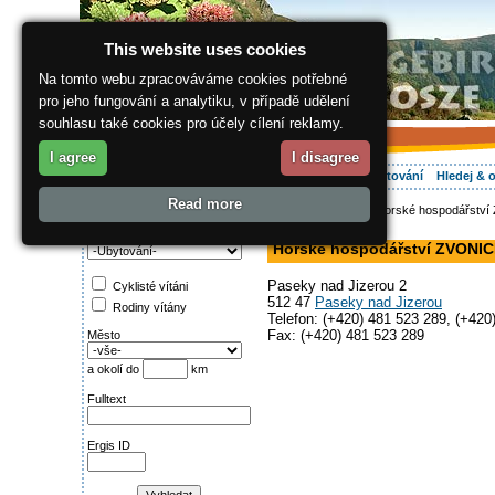
This website uses cookies
Na tomto webu zpracováváme cookies potřebné
pro jeho fungování a analytiku, v případě udělení
souhlasu také cookies pro účely cílení reklamy.
I agree
I disagree
O regionu
Aktivně
Relax
Vaše dovolená
Ubytování
Hledej & 
Read more
ergis.cz
>
Aktivně
> Horské hospodářstv
Najděte si:
farma, v soukromí
Kategorie
Horské hospodářství ZVONI
Paseky nad Jizerou 2
Cyklisté vítáni
512 47
Paseky nad Jizerou
Rodiny vítány
Telefon: (+420) 481 523 289, (+420
Fax: (+420) 481 523 289
Město
a okolí do
km
Fulltext
Ergis ID