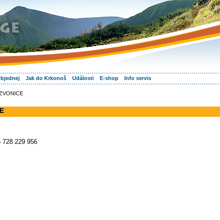
objednej
Jak do Krkonoš
Události
E-shop
Info servis
í ZVONICE
CE
) 728 229 956