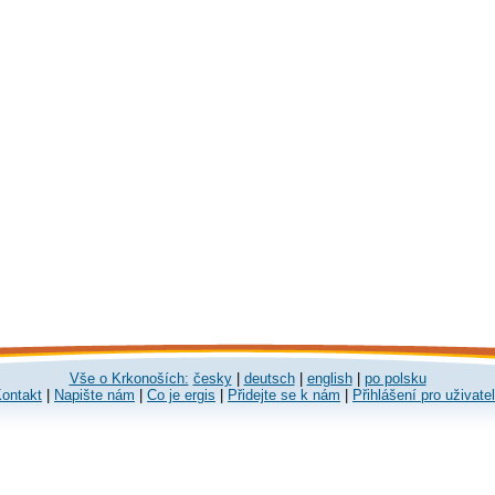
Vše o Krkonoších:
česky
|
deutsch
|
english
|
po polsku
ontakt
|
Napište nám
|
Co je ergis
|
Přidejte se k nám
|
Přihlášení pro uživate