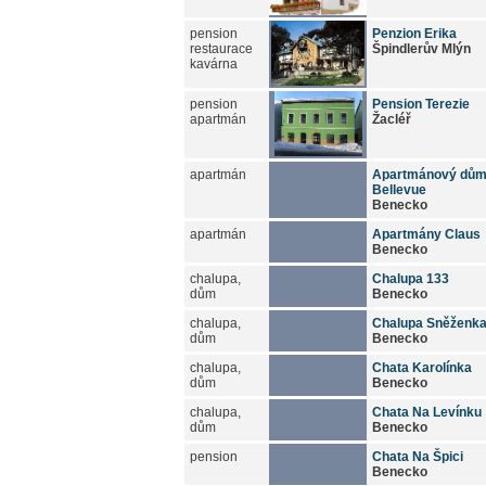
pension
Penzion Erika
restaurace
Špindlerův Mlýn
kavárna
pension
Pension Terezie
apartmán
Žacléř
apartmán
Apartmánový dů
Bellevue
Benecko
apartmán
Apartmány Claus
Benecko
chalupa,
Chalupa 133
dům
Benecko
chalupa,
Chalupa Sněženk
dům
Benecko
chalupa,
Chata Karolínka
dům
Benecko
chalupa,
Chata Na Levínku
dům
Benecko
pension
Chata Na Špici
Benecko