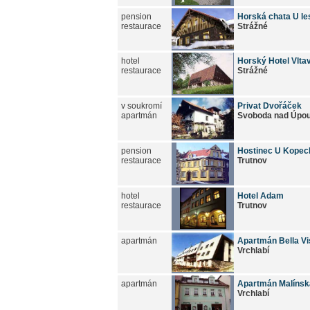
pension
Horská chata U le
restaurace
Strážné
hotel
Horský Hotel Vlta
restaurace
Strážné
v soukromí
Privat Dvořáček
apartmán
Svoboda nad Úpo
pension
Hostinec U Kopec
restaurace
Trutnov
hotel
Hotel Adam
restaurace
Trutnov
apartmán
Apartmán Bella Vi
Vrchlabí
apartmán
Apartmán Malínsk
Vrchlabí