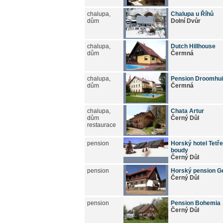
chalupa,
Chalupa u Říhů
dům
Dolní Dvůr
chalupa,
Dutch Hillhouse
dům
Čermná
chalupa,
Pension Droomhu
dům
Čermná
chalupa,
Chata Artur
dům
Černý Důl
restaurace
pension
Horský hotel Tetře
boudy
Černý Důl
pension
Horský pension G
Černý Důl
pension
Pension Bohemia
Černý Důl