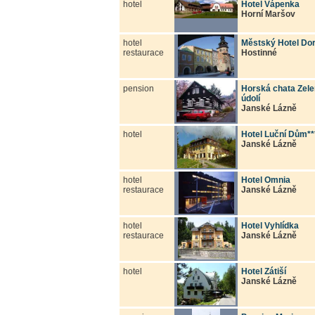
hotel
Hotel Vápenka
Horní Maršov
hotel
Městský Hotel Do
restaurace
Hostinné
pension
Horská chata Zel
údolí
Janské Lázně
hotel
Hotel Luční Dům**
Janské Lázně
hotel
Hotel Omnia
restaurace
Janské Lázně
hotel
Hotel Vyhlídka
restaurace
Janské Lázně
hotel
Hotel Zátiší
Janské Lázně