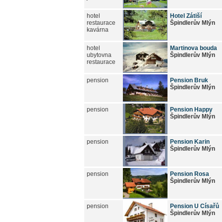
hotel
Hotel Zátiší
restaurace
Špindlerův Mlýn
kavárna
hotel
Martinova bouda
ubytovna
Špindlerův Mlýn
restaurace
pension
Pension Bruk
Špindlerův Mlýn
pension
Pension Happy
Špindlerův Mlýn
pension
Pension Karin
Špindlerův Mlýn
pension
Pension Rosa
Špindlerův Mlýn
pension
Pension U Císařů
Špindlerův Mlýn