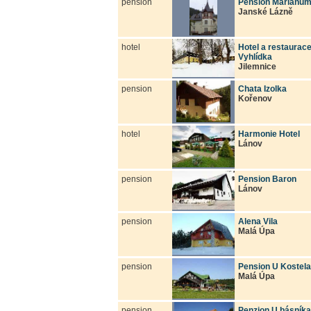
pension
Pension Marianu
Janské Lázně
hotel
Hotel a restaurac
Vyhlídka
Jilemnice
pension
Chata Izolka
Kořenov
hotel
Harmonie Hotel
Lánov
pension
Pension Baron
Lánov
pension
Alena Vila
Malá Úpa
pension
Pension U Kostela
Malá Úpa
pension
Penzion U básníka