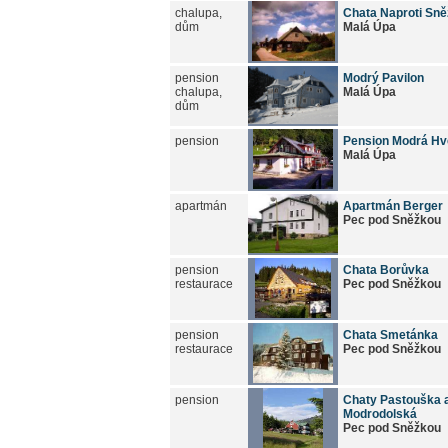
chalupa,
Chata Naproti Sn
dům
Malá Úpa
pension
Modrý Pavilon
chalupa,
Malá Úpa
dům
pension
Pension Modrá Hv
Malá Úpa
apartmán
Apartmán Berger
Pec pod Sněžkou
pension
Chata Borůvka
restaurace
Pec pod Sněžkou
pension
Chata Smetánka
restaurace
Pec pod Sněžkou
pension
Chaty Pastouška 
Modrodolská
Pec pod Sněžkou