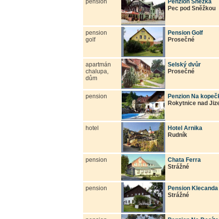
pension
Penzion Sněžka
Pec pod Sněžkou
pension
Pension Golf
golf
Prosečné
apartmán
Selský dvůr
chalupa,
Prosečné
dům
pension
Penzion Na kopeč
Rokytnice nad Jiz
hotel
Hotel Arnika
Rudník
pension
Chata Ferra
Strážné
pension
Pension Klecanda
Strážné