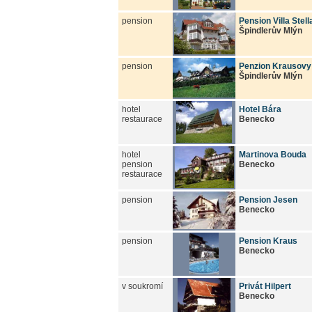
pension
Pension Villa Stell
Špindlerův Mlýn
pension
Penzion Krausovy
Špindlerův Mlýn
hotel
Hotel Bára
restaurace
Benecko
hotel
Martinova Bouda
pension
Benecko
restaurace
pension
Pension Jesen
Benecko
pension
Pension Kraus
Benecko
v soukromí
Privát Hilpert
Benecko