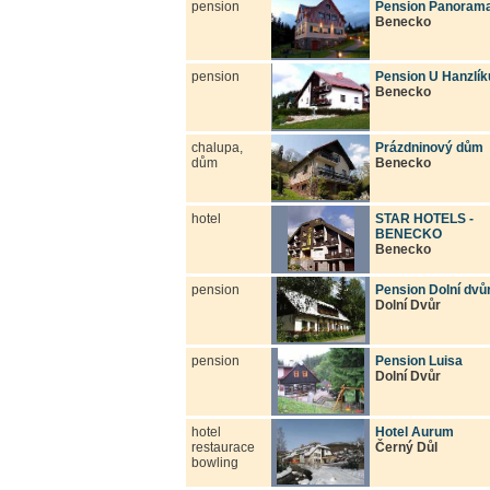
pension
Pension Panoram
Benecko
pension
Pension U Hanzlík
Benecko
chalupa,
Prázdninový dům
dům
Benecko
hotel
STAR HOTELS -
BENECKO
Benecko
pension
Pension Dolní dvů
Dolní Dvůr
pension
Pension Luisa
Dolní Dvůr
hotel
Hotel Aurum
restaurace
Černý Důl
bowling