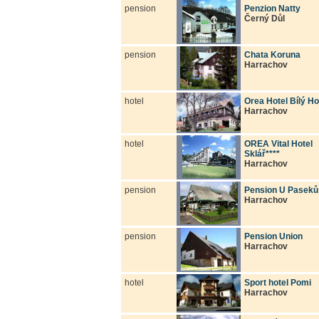
pension
Penzion Natty
Černý Důl
pension
Chata Koruna
Harrachov
hotel
Orea Hotel Bílý H
Harrachov
hotel
OREA Vital Hotel
Sklář****
Harrachov
pension
Pension U Paseků
Harrachov
pension
Pension Union
Harrachov
hotel
Sport hotel Pomi
Harrachov