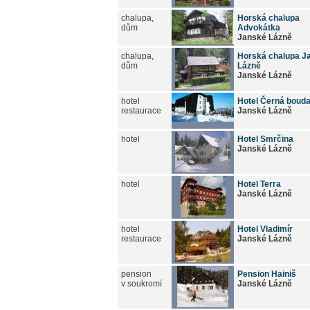
chalupa,
Horská chalupa
dům
Advokátka
Janské Lázně
chalupa,
Horská chalupa J
dům
Lázně
Janské Lázně
hotel
Hotel Černá boud
restaurace
Janské Lázně
hotel
Hotel Smrčina
Janské Lázně
hotel
Hotel Terra
Janské Lázně
hotel
Hotel Vladimír
restaurace
Janské Lázně
pension
Pension Hainiš
v soukromí
Janské Lázně