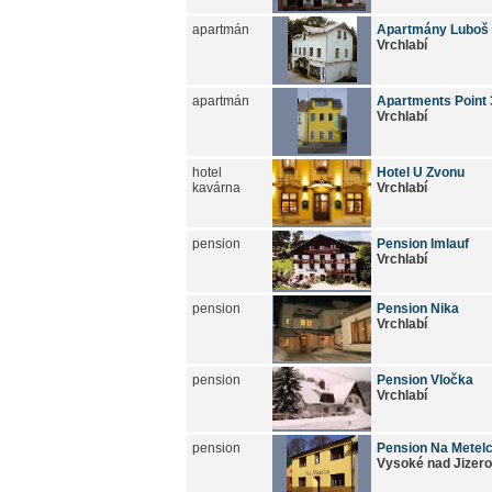
apartmán
Apartmány Luboš
Vrchlabí
apartmán
Apartments Point 
Vrchlabí
hotel
Hotel U Zvonu
kavárna
Vrchlabí
pension
Pension Imlauf
Vrchlabí
pension
Pension Nika
Vrchlabí
pension
Pension Vločka
Vrchlabí
pension
Pension Na Metel
Vysoké nad Jizer