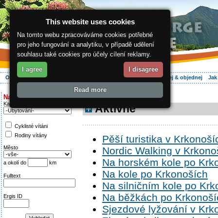
This website uses cookies
Na tomto webu zpracováváme cookies potřebné
pro jeho fungování a analytiku, v případě udělení
souhlasu také cookies pro účely cílení reklamy.
I agree
I disagree
O regionu
Aktivně
Relax
Vaše dovolená
Ubytování
Hledej & objednej
Jak
Read more
ergis.cz
> Aktivně
Najděte si:
Kategorie
Aktivně
Cyklisté vítáni
Rodiny vítány
Pěší turistika v Krkonoší
Město
Nordic Walking v Krkono
Na horském kole po Krk
a okolí do
km
Na kole po Krkonoších
Fulltext
Na silničním kole po Kr
Na běžkách po Krkonoší
Ergis ID
Sjezdové lyžování v Krk