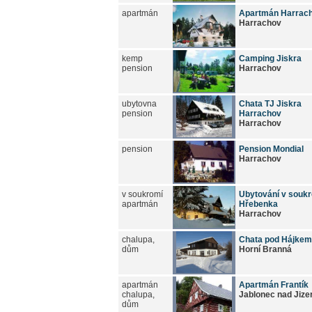
apartmán
Apartmán Harrac
Harrachov
kemp
Camping Jiskra
pension
Harrachov
ubytovna
Chata TJ Jiskra
pension
Harrachov
Harrachov
pension
Pension Mondial
Harrachov
v soukromí
Ubytování v souk
apartmán
Hřebenka
Harrachov
chalupa,
Chata pod Hájkem
dům
Horní Branná
apartmán
Apartmán Frantík
chalupa,
Jablonec nad Jize
dům