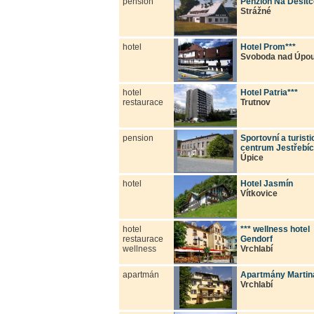
pension
Penzion Na Desítc
Strážné
hotel
Hotel Prom***
Svoboda nad Úpo
hotel
Hotel Patria***
restaurace
Trutnov
pension
Sportovní a turist
centrum Jestřebíc
Úpice
hotel
Hotel Jasmín
Vítkovice
hotel
*** wellness hotel
restaurace
Gendorf
wellness
Vrchlabí
apartmán
Apartmány Martin
Vrchlabí