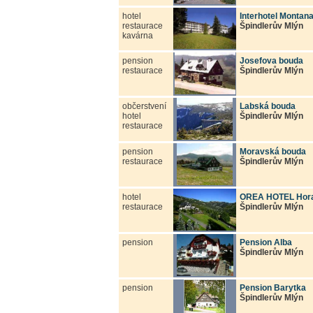
hotel
Interhotel Montan
restaurace
Špindlerův Mlýn
kavárna
pension
Josefova bouda
restaurace
Špindlerův Mlýn
občerstvení
Labská bouda
hotel
Špindlerův Mlýn
restaurace
pension
Moravská bouda
restaurace
Špindlerův Mlýn
hotel
OREA HOTEL Hora
restaurace
Špindlerův Mlýn
pension
Pension Alba
Špindlerův Mlýn
pension
Pension Barytka
Špindlerův Mlýn