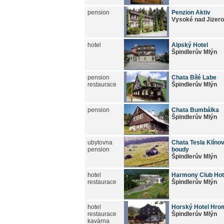
pension
Penzion Aktiv
Vysoké nad Jizer
hotel
Alpský Hotel
Špindlerův Mlýn
pension
Chata Bílé Labe
restaurace
Špindlerův Mlýn
pension
Chata Bumbálka
Špindlerův Mlýn
ubytovna
Chata Tesla Klíno
pension
boudy
Špindlerův Mlýn
hotel
Harmony Club Hot
restaurace
Špindlerův Mlýn
hotel
Horský Hotel Hr
restaurace
Špindlerův Mlýn
kavárna