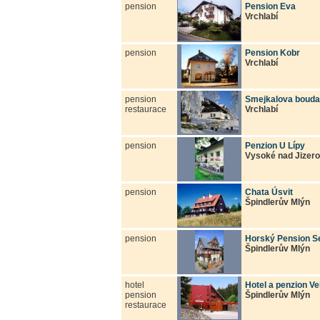
pension
Pension Eva
Vrchlabí
pension
Pension Kobr
Vrchlabí
pension
Smejkalova bouda
restaurace
Vrchlabí
pension
Penzion U Lípy
Vysoké nad Jizer
pension
Chata Úsvit
Špindlerův Mlýn
pension
Horský Pension Se
Špindlerův Mlýn
hotel
Hotel a penzion Ve
pension
Špindlerův Mlýn
restaurace