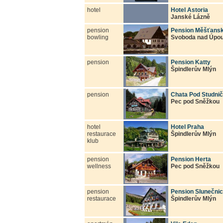
hotel
Hotel Astoria
Janské Lázně
pension
Pension Měšťans
bowling
Svoboda nad Úpo
pension
Pension Katty
Špindlerův Mlýn
pension
Chata Pod Studni
Pec pod Sněžkou
hotel
Hotel Praha
restaurace
Špindlerův Mlýn
klub
pension
Pension Herta
wellness
Pec pod Sněžkou
pension
Pension Slunečni
restaurace
Špindlerův Mlýn