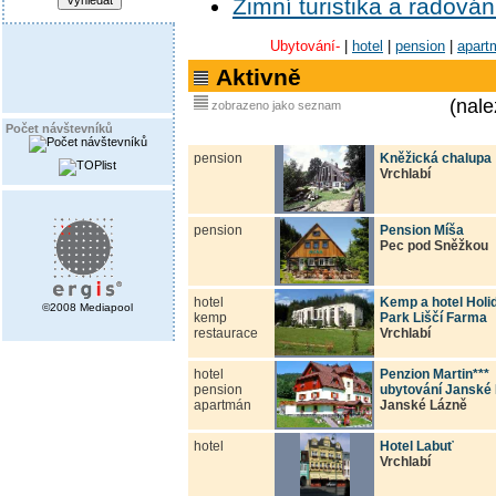
Zimní turistika a radová
Ubytování-
|
hotel
|
pension
|
apart
Aktivně
(nale
zobrazeno jako seznam
Počet návštevníků
pension
Kněžická chalupa
Vrchlabí
pension
Pension Míša
Pec pod Sněžkou
hotel
Kemp a hotel Holi
©2008 Mediapool
kemp
Park Liščí Farma
restaurace
Vrchlabí
hotel
Penzion Martin***
pension
ubytování Janské
apartmán
Janské Lázně
hotel
Hotel Labuť
Vrchlabí