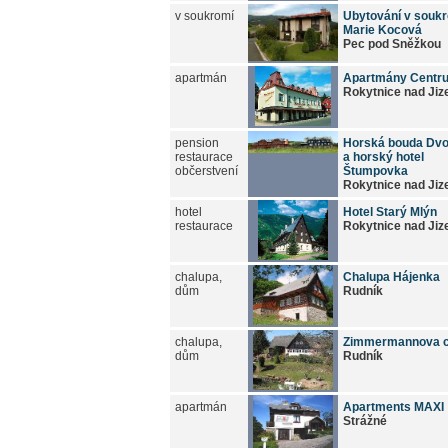
v soukromí
Ubytování v souk
Marie Kocová
Pec pod Sněžkou
apartmán
Apartmány Centr
Rokytnice nad Jiz
pension
Horská bouda Dv
restaurace
a horský hotel
občerstvení
Štumpovka
Rokytnice nad Jiz
hotel
Hotel Starý Mlýn
restaurace
Rokytnice nad Jiz
chalupa,
Chalupa Hájenka
dům
Rudník
chalupa,
Zimmermannova c
dům
Rudník
apartmán
Apartments MAXI
Strážné