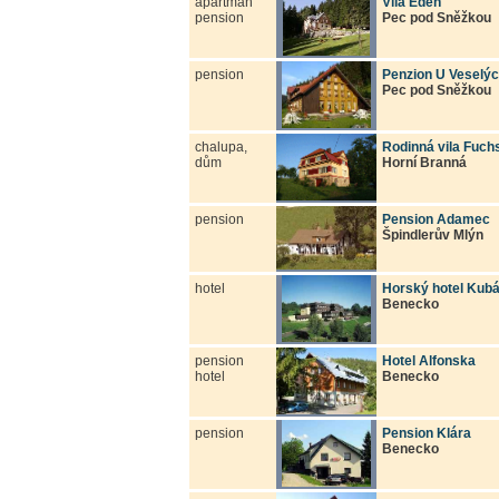
apartmán
Vila Eden
pension
Pec pod Sněžkou
pension
Penzion U Veselý
Pec pod Sněžkou
chalupa,
Rodinná vila Fuch
dům
Horní Branná
pension
Pension Adamec
Špindlerův Mlýn
hotel
Horský hotel Kubá
Benecko
pension
Hotel Alfonska
hotel
Benecko
pension
Pension Klára
Benecko