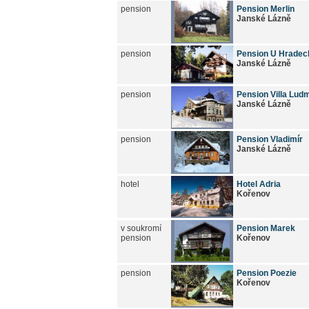
pension
Pension Merlin
Janské Lázně
pension
Pension U Hradec
Janské Lázně
pension
Pension Villa Ludm
Janské Lázně
pension
Pension Vladimír
Janské Lázně
hotel
Hotel Adria
Kořenov
v soukromí
Pension Marek
pension
Kořenov
pension
Pension Poezie
Kořenov