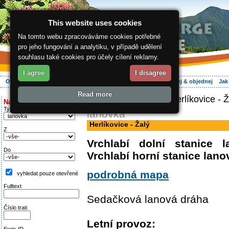
This website uses cookies
Na tomto webu zpracováváme cookies potřebné
pro jeho fungování a analytiku, v případě udělení
souhlasu také cookies pro účely cílení reklamy.
I agree
I disagree
O regionu
Aktivně
Relax
Vaše dovolená
Ubytování
Hledej & objednej
Jak
Read more
ergis.cz
>
Aktivně
> Herlíkovice - Ž
Najděte si:
Typ trati
lanovka
Herlíkovice - Žalý
Z
Vrchlabí dolní stanice 
Do
Vrchlabí horní stanice lano
podrobná mapa
vyhledat pouze otevřené
Fulltext
Sedačková lanová dráha
Číslo trati
Letní provoz: