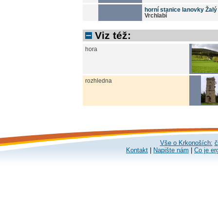
horní stanice lanovky Žalý
Vrchlabí
Viz též:
hora
rozhledna
Vše o Krkonoších:
č
Kontakt
|
Napište nám
|
Co je er