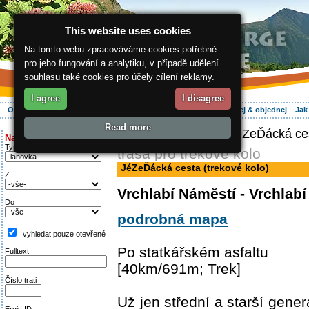
This website uses cookies
Na tomto webu zpracováváme cookies potřebné
pro jeho fungování a analytiku, v případě udělení
souhlasu také cookies pro účely cílení reklamy.
I agree
I disagree
O regionu
Aktivně
Relax
Vaše dovolená
Ubytování
Hledej & objednej
Jak
Read more
ergis.cz
>
Aktivně
> JéZeĎácká cest
Najděte si:
Typ trati
trasa pro trekové kolo
JéZeĎácká cesta (trekové kolo)
Z
Vrchlabí Náměstí - Vrchlab
Do
podrobná mapa
vyhledat pouze otevřené
Po statkářském asfaltu
Fulltext
[40km/691m; Trek]
Číslo trati
Už jen střední a starší gene