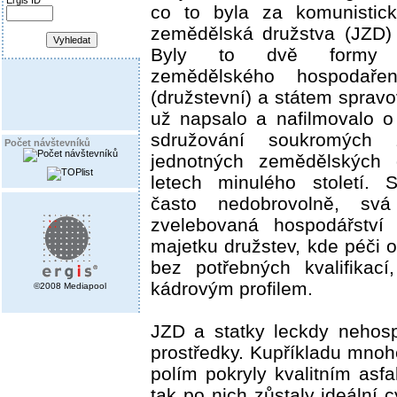
Ergis ID
co to byla za komunistick
zemědělská družstva (JZD) č
Byly to dvě formy soc
zemědělského hospodařen
(družstevní) a státem spra
už napsalo a nafilmovalo o
sdružování soukromých
Počet návštevníků
jednotných zemědělských 
letech minulého století. S
často nedobrovolně, sv
zvelebovaná hospodářství
majetku družstev, kde péči o
bez potřebných kvalifikac
kádrovým profilem.
©2008 Mediapool
JZD a statky leckdy nehosp
prostředky. Kupříkladu mno
polím pokryly kvalitním as
tak po nich zůstaly ideální c