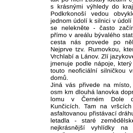
s krásnými výhledy do kra
Podkrkonoší vedou obvykl
jednom údolí k silnici v údo
se nelekněte - často začí
přímo v areálu bývalého sta
cesta nás provede po něk
Nejprve tzv. Rumovkou, kte
Vrchlabí a Lánov. Zlí jazykové
jmenuje podle nápoje, který p
touto neoficiální silničkou 
domů.
Jiná vás přivede na místo,
osm km dlouhá lanovka dopr
lomu v Černém Dole 
Kunčicích. Tam na vršcích 
asfaltovanou přistávací dráh
letadla - staré zemědělsk
nejkrásnější vyhlídky n