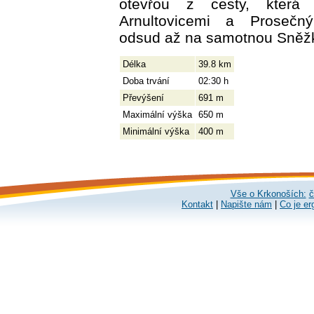
otevřou z cesty, která
Arnultovicemi a Prosečn
odsud až na samotnou Sněž
Délka
39.8 km
Doba trvání
02:30 h
Převýšení
691 m
Maximální výška
650 m
Minimální výška
400 m
Vše o Krkonoších:
č
Kontakt
|
Napište nám
|
Co je er