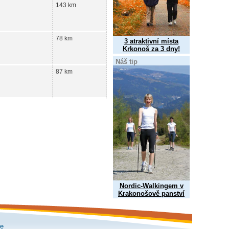
143 km
78 km
3 atraktivní místa
Krkonoš za 3 dny!
Náš tip
87 km
Nordic-Walkingem v
Krakonošově panství
le