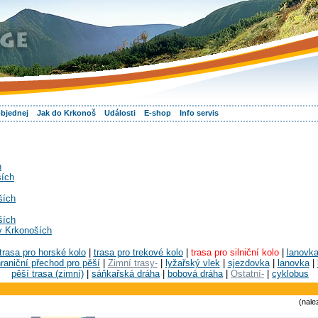
objednej
Jak do Krkonoš
Události
E-shop
Info servis
h
ších
ších
ších
 v Krkonoších
trasa pro horské kolo
|
trasa pro trekové kolo
|
trasa pro silniční kolo
|
lanovk
raniční přechod pro pěší
|
Zimní trasy-
|
lyžařský vlek
|
sjezdovka
|
lanovka
|
pěší trasa (zimní)
|
sáňkařská dráha
|
bobová dráha
|
Ostatní-
|
cyklobus
(nale