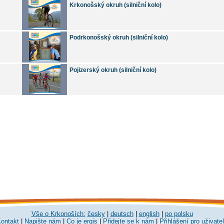
Krkonošský okruh (silniční kolo)
Podrkonošský okruh (silniční kolo)
Pojizerský okruh (silniční kolo)
Vše o Krkonoších:
česky
|
deutsch
|
english
|
po polsku
ontakt
|
Napište nám
|
Co je ergis
|
Přidejte se k nám
|
Přihlášení pro uživate