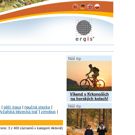
Náš tip
Víkend v Krkonoších
na horských kolech!
Náš tip
a
|
pěší trasa
|
naučná stezka
|
lyžařská bězecká trať
|
zimobus
|
zeno: 3 z 400 záznamů v kategorii: Aktivně)