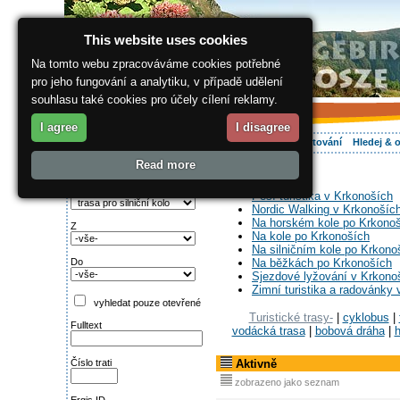
This website uses cookies
Na tomto webu zpracováváme cookies potřebné
pro jeho fungování a analytiku, v případě udělení
souhlasu také cookies pro účely cílení reklamy.
I agree
I disagree
O regionu
Aktivně
Relax
Vaše dovolená
Ubytování
Hledej & 
Read more
ergis.cz
> Aktivně
Najděte si:
Typ trati
Pěší turistika v Krkonoších
Nordic Walking v Krkonošíc
Na horském kole po Krkono
Z
Na kole po Krkonoších
Na silničním kole po Krkono
Do
Na běžkách po Krkonoších
Sjezdové lyžování v Krkono
Zimní turistika a radovánky
vyhledat pouze otevřené
Turistické trasy-
|
cyklobus
|
Fulltext
vodácká trasa
|
bobová dráha
|
h
Číslo trati
Aktivně
zobrazeno jako seznam