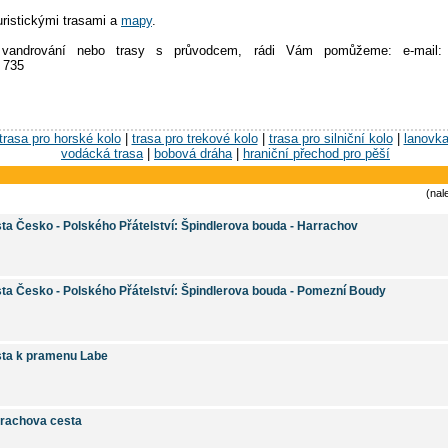
uristickými trasami a
mapy
.
vandrování nebo trasy s průvodcem, rádi Vám pomůžeme: e-mail:
3 735
trasa pro horské kolo
|
trasa pro trekové kolo
|
trasa pro silniční kolo
|
lanovk
vodácká trasa
|
bobová dráha
|
hraniční přechod pro pěší
(nal
ta Česko - Polského Přátelství: Špindlerova bouda - Harrachov
ta Česko - Polského Přátelství: Špindlerova bouda - Pomezní Boudy
ta k pramenu Labe
rachova cesta