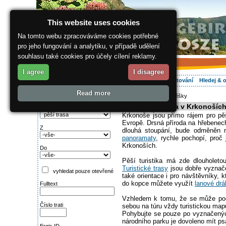
This website uses cookies
Na tomto webu zpracováváme cookies potřebné
pro jeho fungování a analytiku, v případě udělení
souhlasu také cookies pro účely cílení reklamy.
I agree
I disagree
O regionu
Aktivně
Relax
Vaše dovolená
Ubytování
Hledej & 
Read more
ergis.cz
>
Aktivně
> Pěšky
Najděte si:
Pěší turistika v Krkonošíc
Typ trati
Krkonoše jsou přímo rájem pro pěš
Evropě. Drsná příroda na hřebenec
Z
dlouhá stoupání, bude odměněn n
panoramaty
, rychle pochopí, proč
Krkonoších.
Do
Pěší turistika má zde dlouholeto
Turistické trasy
jsou dobře vyznače
vyhledat pouze otevřené
také orientace i pro návštěvníky, 
do kopce můžete využít
lanové drá
Fulltext
Vzhledem k tomu, že se může poč
Číslo trati
sebou na túru vždy turistickou mapu
Pohybujte se pouze po vyznačených 
národního parku je dovoleno mít ps