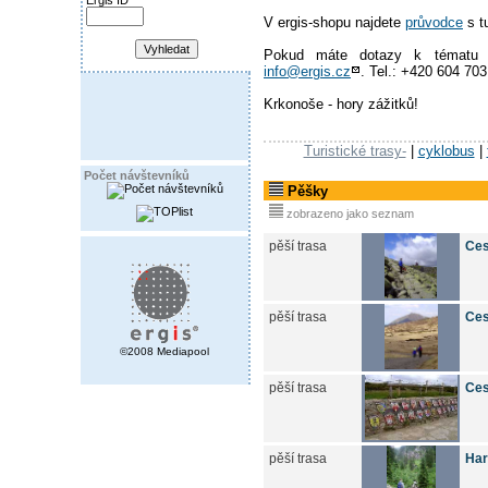
Ergis ID
V ergis-shopu najdete
průvodce
s t
Pokud máte dotazy k tématu 
info@ergis.cz
. Tel.: +420 604 70
Krkonoše - hory zážitků!
Turistické trasy-
|
cyklobus
|
Počet návštevníků
Pěšky
zobrazeno jako seznam
pěší trasa
Ces
pěší trasa
Ces
©2008 Mediapool
pěší trasa
Ces
pěší trasa
Har