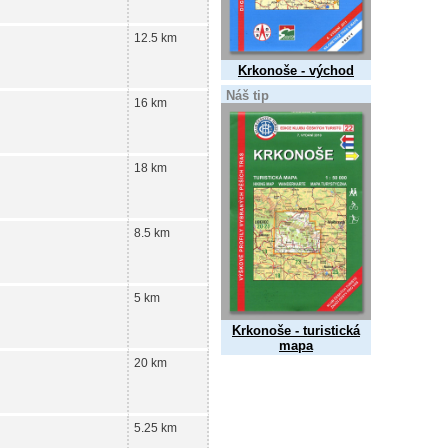
12.5 km
Krkonoše - východ
Náš tip
16 km
18 km
8.5 km
5 km
Krkonoše - turistická
mapa
20 km
5.25 km