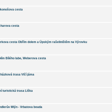
konošova cesta
harova cesta
rkova cesta Obřím dolem a Úpským rašeliništěm na Výrovku
lím Bílého labe, Weberova cesta
házková trasa Vlčí jáma
ní turistická trasa Liška
ndlerův Mlýn - Vrbatova bouda