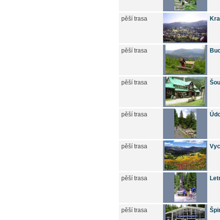
pěší trasa
Kra
pěší trasa
Buc
pěší trasa
Šou
pěší trasa
Údo
pěší trasa
Vyc
pěší trasa
Let
pěší trasa
Špi