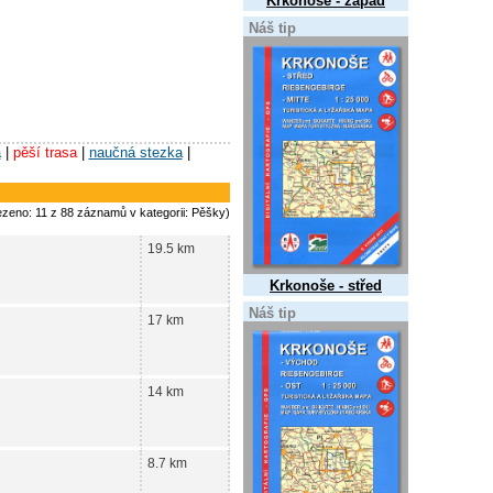
Krkonoše - západ
Náš tip
a
|
pěší trasa
|
naučná stezka
|
ezeno: 11 z 88 záznamů v kategorii: Pěšky)
19.5 km
Krkonoše - střed
Náš tip
17 km
14 km
8.7 km