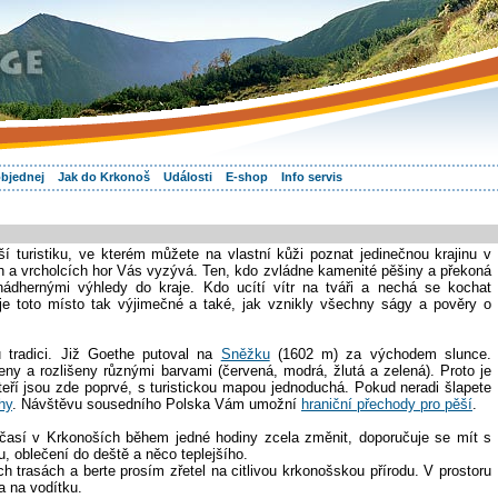
objednej
Jak do Krkonoš
Události
E-shop
Info servis
h
í turistiku, ve kterém můžete na vlastní kůži poznat jedinečnou krajinu v
h a vrcholcích hor Vás vyzývá. Ten, kdo zvládne kamenité pěšiny a překoná
ádhernými výhledy do kraje. Kdo ucítí vítr na tváři a nechá se kochat
 je toto místo tak výjimečné a také, jak vznikly všechny ságy a pověry o
u tradici. Již Goethe putoval na
Sněžku
(1602 m) za východem slunce.
ny a rozlišeny různými barvami (červená, modrá, žlutá a zelená). Proto je
kteří jsou zde poprvé, s turistickou mapou jednoduchá. Pokud neradi šlapete
hy
. Návštěvu sousedního Polska Vám umožní
hraniční přechody pro pěší
.
así v Krkonoších během jedné hodiny zcela změnit, doporučuje se mít s
, oblečení do deště a něco teplejšího.
trasách a berte prosím zřetel na citlivou krkonošskou přírodu. V prostoru
a na vodítku.