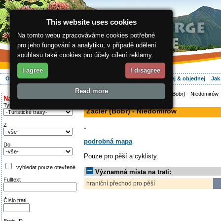
This website uses cookies
Na tomto webu zpracováváme cookies potřebné
pro jeho fungování a analytiku, v případě udělení
souhlasu také cookies pro účely cílení reklamy.
I agree
I disagree
O regionu
Aktivně
Relax
Vaše dovolená
Ubytování
Hledej & objednej
Jak
Read more
ergis.cz
>
Aktivně
>
Pěšky
> Žacléř (Bobr) - Niedomirów
Najděte si:
hraniční přechod pro pěší
Typ trati
Žacléř (Bobr) - Niedomirów
Z
-
podrobná mapa
Do
Pouze pro pěší a cyklisty.
vyhledat pouze otevřené
Významná místa na trati:
Fulltext
hraniční přechod pro pěší
Číslo trati