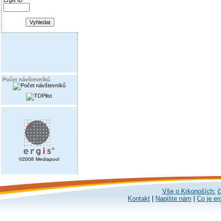
Ergis ID
Počet návštevníků
©2008 Mediapool
Vše o Krkonoších:
č
Kontakt
|
Napište nám
|
Co je er