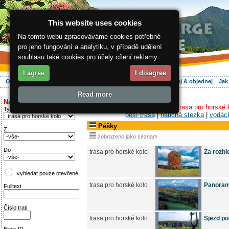
This website uses cookies
Na tomto webu zpracováváme cookies potřebné
pro jeho fungování a analytiku, v případě udělení
souhlasu také cookies pro účely cílení reklamy.
I agree
I disagree
O regionu
Aktivně
Relax
Vaše dovolená
Ubytování
Hledej & objednej
Jak
Read more
ergis.cz
>
Aktivně
> Pěšky
Najděte si:
Turistické trasy-
|
cyklobus
|
trasa pro horské 
Typ trati
pěší trasa
|
naučná stezka
|
vodáck
Pěšky
Z
zobrazeno jako seznam
Do
trasa pro horské kolo
Za rozhl
vyhledat pouze otevřené
trasa pro horské kolo
Panorama
Fulltext
Číslo trati
trasa pro horské kolo
Sjezd po