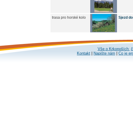
trasa pro horské kolo
Sjezd do
Vše o Krkonoších:
č
Kontakt
|
Napište nám
|
Co je er