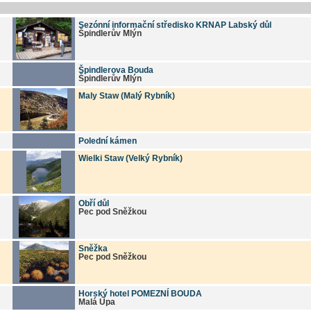
Sezónní informační středisko KRNAP Labský důl
Špindlerův Mlýn
Špindlerova Bouda
Špindlerův Mlýn
Maly Staw (Malý Rybník)
Polední kámen
Wielki Staw (Velký Rybník)
Obří důl
Pec pod Sněžkou
Sněžka
Pec pod Sněžkou
Horský hotel POMEZNÍ BOUDA
Malá Úpa