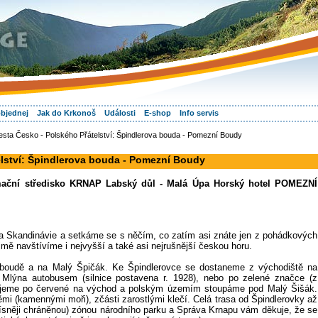
objednej
Jak do Krkonoš
Události
E-shop
Info servis
sta Česko - Polského Přátelství: Špindlerova bouda - Pomezní Boudy
elství: Špindlerova bouda - Pomezní Boudy
mační středisko KRNAP Labský důl - Malá Úpa Horský hotel POMEZNÍ
 a Skandinávie a setkáme se s něčím, co zatím asi znáte jen z pohádkových
ě navštívíme i nejvyšší a také asi nejrušnější českou horu.
 boudě a na Malý Špičák. Ke Špindlerovce se dostaneme z východiště na
 Mlýna autobusem (silnice postavena r. 1928), nebo po zelené značce (z
ujeme po červené na východ a polským územím stoupáme pod Malý Šišák.
mi (kamennými moři), zčásti zarostlými klečí. Celá trasa od Špindlerovky až
řísněji chráněnou) zónou národního parku a Správa Krnapu vám děkuje, že se