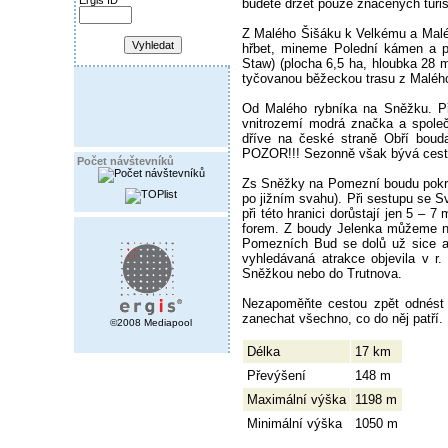
Ergis ID
budete držet pouze značených turist
Z Malého Šišáku k Velkému a Malé
hřbet, mineme Polední kámen a př
Staw) (plocha 6,5 ha, hloubka 28 
tyčovanou běžeckou trasu z Malého
Od Malého rybníka na Sněžku. Při
vnitrozemí modrá značka a společ
dříve na české straně Obří bou
POZOR!!! Sezonně však bývá cesta
Počet návštevníků
Zs Sněžky na Pomezní boudu pokr
po jižním svahu). Při sestupu se S
při této hranici dorůstají jen 5 – 
forem. Z boudy Jelenka můžeme na
Pomezních Bud se dolů už sice an
vyhledávaná atrakce objevila v 
Sněžkou nebo do Trutnova.
Nezapoměňte cestou zpět odnést 
zanechat všechno, co do něj patří.
©2008 Mediapool
Délka
17 km
Převýšení
148 m
Maximální výška
1198 m
Minimální výška
1050 m