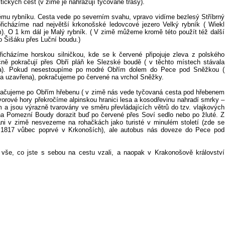
ických cest (v zimě je nahrazují tyčované trasy).
mu rybníku. Cesta vede po severním svahu, vpravo vidíme bezlesý Stříbrný
icházíme nad největší krkonošské ledovcové jezero Velký rybník ( Wiekl
m). O 1 km dál je Malý rybník. ( V zimě můžeme kromě této použít též další
 Šišáku přes Luční boudu.)
cházíme horskou silničkou, kde se k červené připojuje zleva z polského
ně pokračují přes Obří pláň ke Slezské boudě ( v těchto místech stávala
da). Pokud nesestoupíme po modré Obřím dolem do Pece pod Sněžkou (
 uzavřena), pokračujeme po červené na vrchol Sněžky.
ačujeme po Obřím hřebenu ( v zimě nás vede tyčovaná cesta pod hřebenem
vorové hory překročíme alpinskou hranici lesa a kosodřevinu nahradí smrky –
7 m a jsou výrazně tvarovány ve směru převládajících větrů do tzv. vlajkových
 Pomezní Boudy dorazit buď po červené přes Soví sedlo nebo po žluté. Z
i v zimě nesvezeme na rohačkách jako turisté v minulém století (zde se
r. 1817 vůbec poprvé v Krkonoších), ale autobus nás doveze do Pece pod
vše, co jste s sebou na cestu vzali, a naopak v Krakonošově království