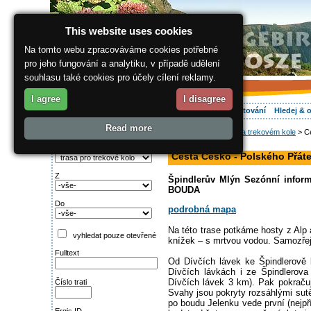
This website uses cookies
Na tomto webu zpracováváme cookies potřebné
pro jeho fungování a analytiku, v případě udělení
souhlasu také cookies pro účely cílení reklamy.
I agree
I disagree
O regionu
Aktivně
Relax
Vaše dovolená
Ubytování
Hledej & 
Read more
ergis.cz
>
Aktivně
>
Na trekovém kole
> Ce
Najděte si:
pěší trasa
Typ trati
Cesta Česko - Polského Přát
Z
Špindlerův Mlýn Sezónní infor
BOUDA
Do
podrobná mapa
Na této trase potkáme hosty z Alp
vyhledat pouze otevřené
knížek – s mrtvou vodou. Samozřejm
Fulltext
Od Dívčích lávek ke Špindlerově
Dívčích lávkách i ze Špindlerova
Dívčích lávek 3 km). Pak pokrač
Číslo trati
Svahy jsou pokryty rozsáhlými sutě
po boudu Jelenku vede první (nejp