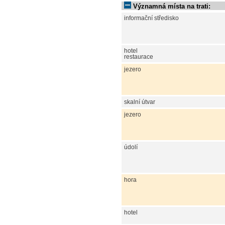
Významná místa na trati:
informační středisko
hotel
restaurace
jezero
skalní útvar
jezero
údolí
hora
hotel