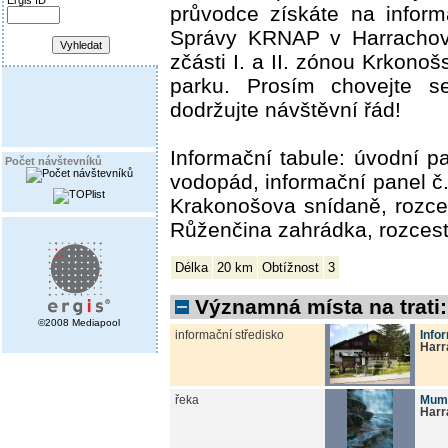
Ergis ID
průvodce získáte na inform
Správy KRNAP v Harrachov
zčásti I. a II. zónou Krkono
parku. Prosím chovejte s
dodržujte návštěvní řád!
Informační tabule: úvodní 
Počet návštevníků
vodopád, informační panel č.
Krakonošova snídaně, rozce
Růženčina zahrádka, rozcest
Délka
20 km
Obtížnost
3
Významná místa na trati:
©2008 Mediapool
informační středisko
Info
Harr
řeka
Mum
Harr