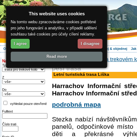
This website uses cookies
Na tomto webu zpracováváme cookies potřebné
pro jeho fungování a analytiku, v případě udělení
souhlasu také cookies pro účely cílení reklamy.
I agree
I disagree
O regionu
Aktivně
Relax
Vaše dovolená
Ubytování
Hledej & objednej
Jak
Read more
ergis.cz
>
Aktivně
>
Na trekovém k
Najděte si:
Typ trati
pěší trasa
Letní turistická trasa Liška
Z
Harrachov Informační stř
Do
Harrachov Informační stř
podrobná mapa
vyhledat pouze otevřené
Fulltext
Stezka nabízí návštěvníkům
Číslo trati
panelů, odpočinkové místo 
děti a překrásné výhle