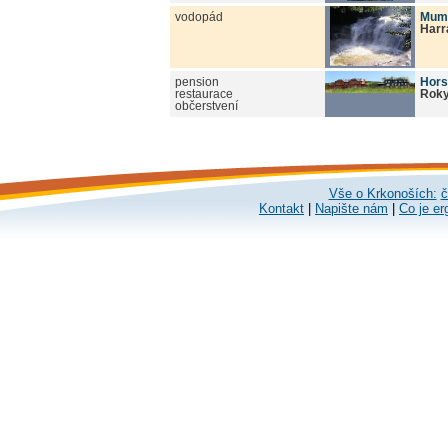
vodopád
Muml
Harr
pension
Hors
restaurace
Roky
občerstvení
Vše o Krkonoších:
č
Kontakt
|
Napište nám
|
Co je er