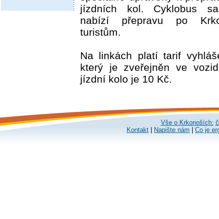
jízdních kol. Cyklobus s
nabízí přepravu po Krk
turistům.
Na linkách platí tarif vyhl
který je zveřejněn ve vozid
jízdní kolo je 10 Kč.
Vše o Krkonoších:
č
Kontakt
|
Napište nám
|
Co je er