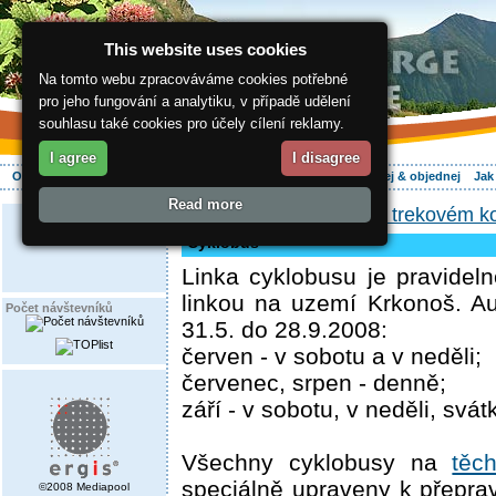
This website uses cookies
Na tomto webu zpracováváme cookies potřebné
pro jeho fungování a analytiku, v případě udělení
souhlasu také cookies pro účely cílení reklamy.
I agree
I disagree
O regionu
Aktivně
Relax
Vaše dovolená
Ubytování
Hledej & objednej
Jak
Read more
ergis.cz
>
Aktivně
>
Na trekovém k
Cyklobus
Linka cyklobusu je pravidel
linkou na uzemí Krkonoš. Au
Počet návštevníků
31.5. do 28.9.2008:
červen - v sobotu a v neděli;
červenec, srpen - denně;
září - v sobotu, v neděli, svátk
Všechny cyklobusy na
těc
speciálně upraveny k přepra
©2008 Mediapool