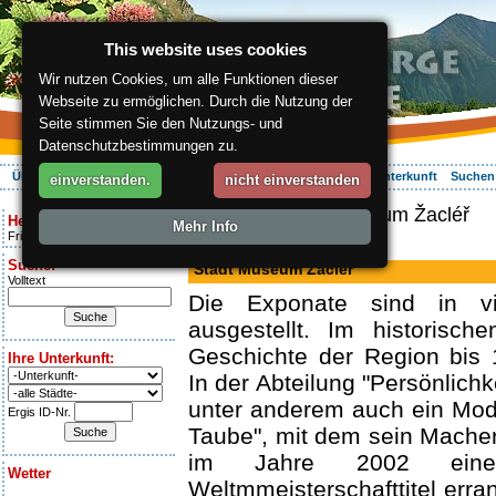
This website uses cookies
Wir nutzen Cookies, um alle Funktionen dieser
Webseite zu ermöglichen. Durch die Nutzung der
Seite stimmen Sie den Nutzungs- und
Datenschutzbestimmungen zu.
Über die Region
Aktiv Erleben
Entspannung
Ihr Urlaub
Unterkunft
Suchen
einverstanden.
nicht einverstanden
ergis.cz
> Stadt Museum Žacléř
Heute ist:
Mehr Info
Friday 7.08.2026
Museum
Suche:
Stadt Museum Žacléř
Volltext
Die Exponate sind in vi
ausgestellt. Im historisch
Geschichte der Region bis 
Ihre Unterkunft:
In der Abteilung "Persönlichk
unter anderem auch ein Model
Ergis ID-Nr.
Taube", mit dem sein Mache
im Jahre 2002 einen
Wetter
Weltmmeisterschafttitel erra