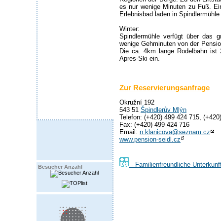
es nur wenige Minuten zu Fuß. Ein
Erlebnisbad laden in Spindlermühl
Winter:
Spindlermühle verfügt über das gr
wenige Gehminuten von der Pension 
Die ca. 4km lange Rodelbahn ist
Apres-Ski ein.
Zur Reservierungsanfrage
Okružní 192
543 51
Špindlerův Mlýn
Telefon: (+420) 499 424 715, (+420
Fax: (+420) 499 424 716
Email:
n.klanicova@seznam.cz
www.pension-seidl.cz
- Familienfreundliche Unterkunf
Besucher Anzahl