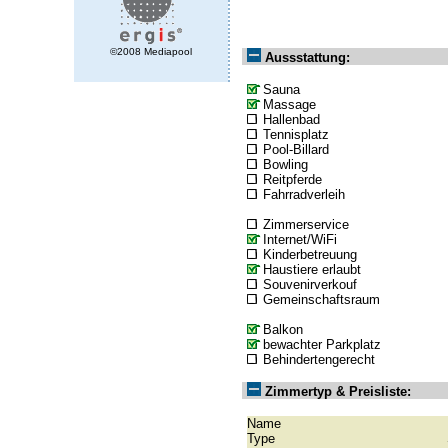
©2008 Mediapool
Aussstattung:
Sauna
Massage
Hallenbad
Tennisplatz
Pool-Billard
Bowling
Reitpferde
Fahrradverleih
Zimmerservice
Internet/WiFi
Kinderbetreuung
Haustiere erlaubt
Souvenirverkouf
Gemeinschaftsraum
Balkon
bewachter Parkplatz
Behindertengerecht
Zimmertyp & Preisliste:
Name
Type