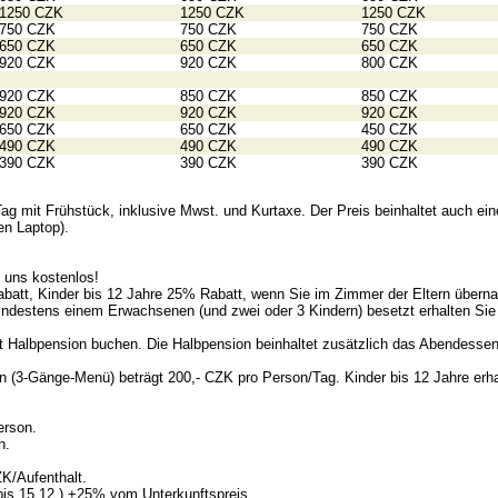
1250 CZK
1250 CZK
1250 CZK
750 CZK
750 CZK
750 CZK
650 CZK
650 CZK
650 CZK
920 CZK
920 CZK
800 CZK
920 CZK
850 CZK
850 CZK
920 CZK
920 CZK
920 CZK
650 CZK
650 CZK
450 CZK
490 CZK
490 CZK
490 CZK
390 CZK
390 CZK
390 CZK
Tag mit Frühstück, inklusive Mwst. und Kurtaxe. Der Preis beinhaltet auch e
en Laptop).
i uns kostenlos!
abatt, Kinder bis 12 Jahre 25% Rabatt, wenn Sie im Zimmer der Eltern überna
mindestens einem Erwachsenen (und zwei oder 3 Kindern) besetzt erhalten S
t Halbpension buchen. Die Halbpension beinhaltet zusätzlich das Abendessen
n (3-Gänge-Menü) beträgt 200,- CZK pro Person/Tag. Kinder bis 12 Jahre erha
erson.
n.
ZK/Aufenthalt.
bis 15.12.) +25% vom Unterkunftspreis.