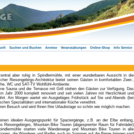
unft
Suchen und Buchen
Anreise
Veranstaltungen
Online-Shop
Info Service
entral aber ruhig in Spindlermühle, mit einer wunderbaren Aussicht in die
cher Riesengebirgs-Architektur bietet seinen Gästen in komfortablen Zwei-,
sche, WC und SAT-TV Wohlfühl-Ambiente.
ine Sauna und die Terrasse mit Grill stehen den Gästen zur Verfügung. Das
m Jahr 2000 komplett renoviert und seit vielen Jahren mit Herzlichkeit und
ührt. Am Morgen wartet ein Ausgiebiges Frühstück auf Sie und Abends (bei
chen Spezialitäten und internationaler Küche verwöhnt.
 Ihren Besuch und wird Ihnen Ihre Urlaubstage so schön wie möglich machen.
inen idealen Ausgangspunkt für Spaziergänge, z.B. an der Elbe entlang,
 Riesengebirges, Mountain Bike Touren (abgesprerrter Raum für Fahrräder)
pindlermühle starten viele Wanderwege und Mountain Bike Touren in alle
ationen, die Wanderer und Radler auch im Sommer auf die Berge bringen sind