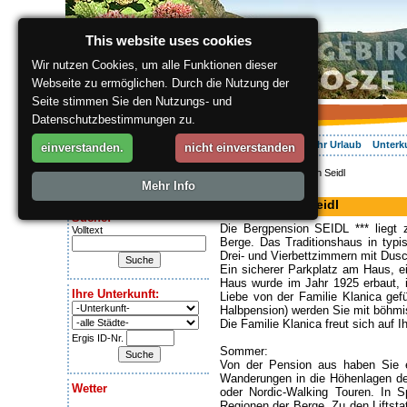
This website uses cookies
Wir nutzen Cookies, um alle Funktionen dieser
Webseite zu ermöglichen. Durch die Nutzung der
Seite stimmen Sie den Nutzungs- und
Datenschutzbestimmungen zu.
Über die Region
Aktiv Erleben
Entspannung
Ihr Urlaub
Unterk
einverstanden.
nicht einverstanden
ergis.cz
> Bergpension Seidl
Heute ist:
Mehr Info
Pension
Friday 7.08.2026
Bergpension Seidl
Suche:
Die Bergpension SEIDL *** liegt z
Volltext
Berge. Das Traditionshaus in typis
Drei- und Vierbettzimmern mit Du
Ein sicherer Parkplatz am Haus, e
Haus wurde im Jahr 1925 erbaut, i
Ihre Unterkunft:
Liebe von der Familie Klanica gef
Halbpension) werden Sie mit böhmis
Die Familie Klanica freut sich auf
Ergis ID-Nr.
Sommer:
Von der Pension aus haben Sie e
Wanderungen in die Höhenlagen des
Wetter
oder Nordic-Walking Touren. In S
Regionen der Berge. Zu den Liftst