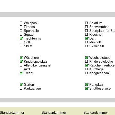
Whirlpool
Solarium
Fitness
Schwimmbad
Sporthalle
Sportplatz für Bal
Squash
Ricochet
Tischtennis
Dart
Golf
Minigolf
Skilift
Skiverleih
Wäscherei
Wechselstube
Kinderspielplatz
Kinderspielecke
Allergiker geeignet
Rauchen verbote
Arzt
Kurpflege
Tresor
Kongresshaal
Garten
Parkplatz
Parkgarage
Shuttleservice
Standardzimmer
Standardzimmer
Standardzimmer