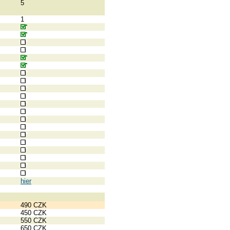
5
1
hier
490 CZK
450 CZK
550 CZK
650 CZK