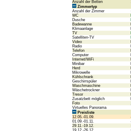
Anzahl der Betten
Zimmertyp
Anzahl der Zimmer
WC
Dusche
Badewanne
Klimaanlage
TV
Satelliten-TV
Video
Radio
Telefon
Computer
Internet/WiFi
Minibar
Herd
Mikrowelle
Kühlschrank
Geschirrspüler
Waschmaschine
Wäschetrockner
Tresor
Zusatzbett möglich
Foto
Virtuelles Panorama
Preisliste
12.05.-01.09.
01.09.-01.11.
29.11.-19.12.
19.12.-26.12.