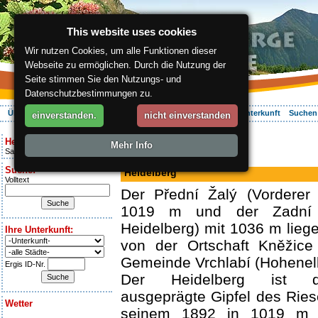
This website uses cookies
Wir nutzen Cookies, um alle Funktionen dieser
Webseite zu ermöglichen. Durch die Nutzung der
Seite stimmen Sie den Nutzungs- und
Datenschutzbestimmungen zu.
Über die Region
Aktiv Erleben
Entspannung
Ihr Urlaub
Unterkunft
Suchen
einverstanden.
nicht einverstanden
ergis.cz
> Heidelberg
Heute ist:
Mehr Info
Saturday 8.08.2026
Berg
Suche:
Heidelberg
Volltext
Der Přední Žalý (Vorderer 
1019 m und der Zadní Ž
Heidelberg) mit 1036 m lieg
Ihre Unterkunft:
von der Ortschaft Kněžice 
Gemeinde Vrchlabí (Hohenelb
Ergis ID-Nr.
Der Heidelberg ist di
ausgeprägte Gipfel des Rie
Wetter
seinem 1892 in 1019 m 