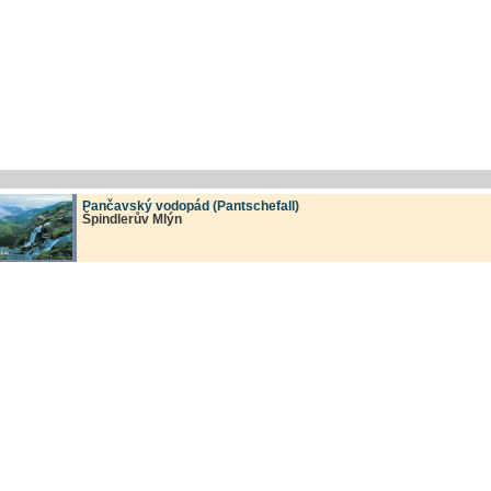
Pančavský vodopád (Pantschefall)
Špindlerův Mlýn