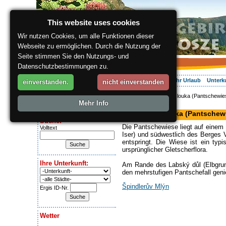
This website uses cookies
Wir nutzen Cookies, um alle Funktionen dieser
Webseite zu ermöglichen. Durch die Nutzung der
Seite stimmen Sie den Nutzungs- und
Datenschutzbestimmungen zu.
Über die Region
Aktiv Erleben
Entspannung
Ihr Urlaub
Unterk
einverstanden.
nicht einverstanden
ergis.cz
> Pančavská louka (Pantschewie
Heute ist:
Mehr Info
Tal
Friday 7.08.2026
Pančavská louka (Pantschew
Suche:
Die Pantschewiese liegt auf einem 
Volltext
Iser) und südwestlich des Berges 
entspringt. Die Wiese ist ein ty
ursprünglicher Gletscherflora.
Ihre Unterkunft:
Am Rande des Labský důl (Elbgrund
den mehrstufigen Pantschefall geni
Špindlerův Mlýn
Ergis ID-Nr.
Wetter