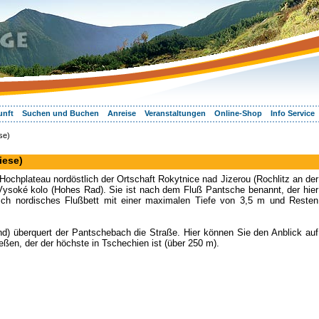
unft
Suchen und Buchen
Anreise
Veranstaltungen
Online-Shop
Info Service
se)
iese)
Hochplateau nordöstlich der Ortschaft Rokytnice nad Jizerou (Rochlitz an der
Vysoké kolo (Hohes Rad). Sie ist nach dem Fluß Pantsche benannt, der hier
pisch nordisches Flußbett mit einer maximalen Tiefe von 3,5 m und Resten
) überquert der Pantschebach die Straße. Hier können Sie den Anblick auf
eßen, der der höchste in Tschechien ist (über 250 m).