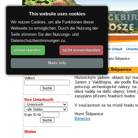
This website uses cookies
Wir nutzen Cookies, um alle Funktionen dieser
Webseite zu ermöglichen. Durch die Nutzung der
Seite stimmen Sie den Nutzungs- und
Datenschutzbestimmungen zu.
Über die Region
Aktiv Erleben
Entspannung
Ihr Urlaub
Unterk
einverstanden.
nicht einverstanden
ergis.cz
> Zříceniny hradu Štěpanice
Heute ist:
Mehr Info
Burg
Sunday 9.08.2026
Zříceniny hradu Štěpanice
Suche:
Historickým jádrem oblasti byl h
Volltext
Janem z Valdštejna, ale podle Bal
potvrzují archeologické nálezy n
dává naději na další objevy, kter
zasypáno přízemí hradních budov.
Ihre Unterkunft:
V současnosti se na místě hradu n
Horní Štěpanice
Ergis ID-Nr.
Benecko
Wetter