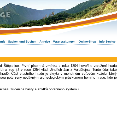
unft
Suchen und Buchen
Anreise
Veranstaltungen
Online-Shop
Info Service
rad Štěpanice. První písemná zmínka z roku 1304 hovoří o založení hradu
bína zde již v roce 1254 vládl Jindřich Jan z Valdštejna. Tento údaj také
a hradě. Část vlastního hradu je skryta v mohutném suťovém kuželu, který
é jsou potvrzeny nedávným archeologickým průzkumem horního hradu, kde je
achází zřícenina bašty a zbytků obranného systému.