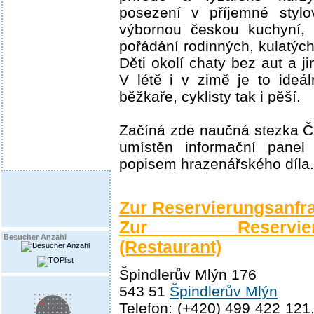
posezení v příjemné stylo
výbornou českou kuchyní, 
pořádání rodinných, kulatých
Děti okolí chaty bez aut a j
V létě i v zimě je to ideá
běžkaře, cyklisty tak i pěší.
Začíná zde naučná stezka Če
umístěn informační pane
popisem hrazenářského díla.
Zur Reservierungsanfr
Zur Reservierun
Besucher Anzahl
(Restaurant)
Špindlerův Mlýn 176
543 51
Špindlerův Mlýn
Telefon: (+420) 499 422 121