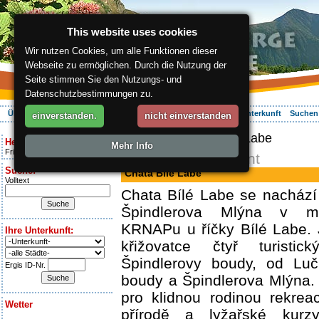
This website uses cookies
Wir nutzen Cookies, um alle Funktionen dieser
Webseite zu ermöglichen. Durch die Nutzung der
Seite stimmen Sie den Nutzungs- und
Datenschutzbestimmungen zu.
Über die Region
Aktiv Erleben
Entspannung
Ihr Urlaub
Unterkunft
Suchen
einverstanden.
nicht einverstanden
ergis.cz
> Chata Bílé Labe
Heute ist:
Mehr Info
Friday 7.08.2026
Pension, Restaurant
Suche:
Chata Bílé Labe
Volltext
Chata Bílé Labe se nachází
Špindlerova Mlýna v m
KRNAPu u říčky Bílé Labe. 
Ihre Unterkunft:
křižovatce čtyř turisti
Špindlerovy boudy, od Luč
Ergis ID-Nr.
boudy a Špindlerova Mlýna. 
pro klidnou rodinou rekrea
Wetter
přírodě a lyžařské kurz