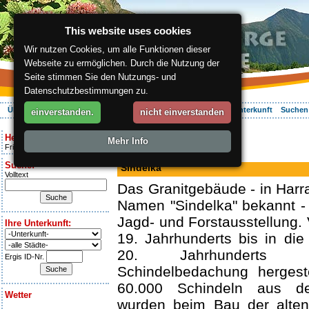
This website uses cookies
Wir nutzen Cookies, um alle Funktionen dieser
Webseite zu ermöglichen. Durch die Nutzung der
Seite stimmen Sie den Nutzungs- und
Datenschutzbestimmungen zu.
Über die Region
Aktiv Erleben
Entspannung
Ihr Urlaub
Unterkunft
Suchen
einverstanden.
nicht einverstanden
ergis.cz
> Sindelka
Heute ist:
Mehr Info
Friday 7.08.2026
Museum
Suche:
Sindelka
Volltext
Das Granitgebäude - in Har
Namen "Sindelka" bekannt -
Jagd- und Forstausstellung
Ihre Unterkunft:
19. Jahrhunderts bis in di
20. Jahrhunderts 
Ergis ID-Nr.
Schindelbedachung hergeste
60.000 Schindeln aus 
Wetter
wurden beim Bau der alte