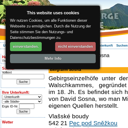
This website uses cookies
Wir nutzen Cookies, um alle Funktionen dieser
Webseite zu ermöglichen. Durch die Nutzung der
Seite stimmen Sie den Nutzungs- und
Datenschutzbestimmungen zu.
Über die Region
Aktiv Erleben
Entspannung
Ihr Urlaub
Unterkunft
Suchen
einverstanden.
nicht einverstanden
ergis.cz
> Bergfarm Sosna
Heute ist:
Mehr Info
Thursday 6.08.2026
Farm, Imbiss
Suche:
Bergfarm Sosna
Volltext
Gebirgseinzelhöfe unter d
Walschkammes, gegründet 
im 18. Jh. Es befindet sich 
Ihre Unterkunft:
von David Sosna, wo man Mi
eigenen Quellen herstellt.
Ergis ID-Nr.
Vlašské boudy
542 21
Pec pod Sněžkou
Wetter