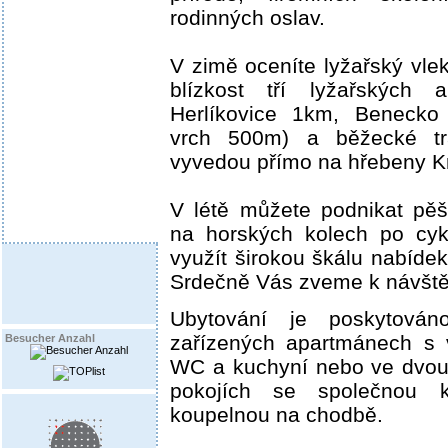
rodinných oslav.
V zimě oceníte lyžařský vle
blízkost tří lyžařských a
Herlíkovice 1km, Benecko
vrch 500m) a běžecké tr
vyvedou přímo na hřebeny K
V létě můžete podnikat pěší
na horských kolech po cyk
využít širokou škálu nabídek
Srdečně Vás zveme k návště
Ubytování je poskytován
zařízených apartmánech s v
Besucher Anzahl
WC a kuchyní nebo ve dvou 
pokojích se společnou 
koupelnou na chodbě.