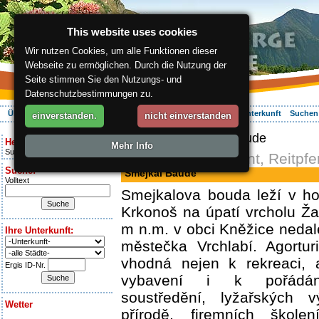
This website uses cookies
Wir nutzen Cookies, um alle Funktionen dieser
Webseite zu ermöglichen. Durch die Nutzung der
Seite stimmen Sie den Nutzungs- und
Datenschutzbestimmungen zu.
Über die Region
Aktiv Erleben
Entspannung
Ihr Urlaub
Unterkunft
Suchen
einverstanden.
nicht einverstanden
ergis.cz
> Smejkal Baude
Heute ist:
Mehr Info
Sunday 9.08.2026
Pension, Restaurant, Reitpfe
Suche:
Smejkal Baude
Volltext
Smejkalova bouda leží v ho
Krkonoš na úpatí vrcholu Ž
m n.m. v obci Kněžice nedal
Ihre Unterkunft:
městečka Vrchlabí. Agortur
vhodná nejen k rekreaci, 
Ergis ID-Nr.
vybavení i k pořádání
soustředění, lyžařských v
Wetter
přírodě, firemních škole