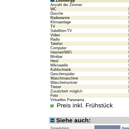
Zimmertyp
Anzahl der Zimmer
WC
Dusche
Badewanne
Klimaanlage
TV
Satelliten-TV
Video
Radio
Telefon
Computer
Internet/WiFi
Minibar
Herd
Mikrowelle
Kühlschrank
Geschirrspüler
Waschmaschine
Wäschetrockner
Tresor
Zusatzbett möglich
Foto
Virtuelles Panorama
Preis inkl. Frühstück
Siehe auch:
Snowtubing
Sno