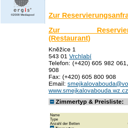
Zur Reservierungsanfr
©2008 Mediapool
Zur Reservierun
(Restaurant)
Kněžice 1
543 01
Vrchlabí
Telefon: (+420) 605 982 061
908
Fax: (+420) 605 800 908
Email:
smejkalovabouda@vol
www.smejkalovabouda.wz.c
Zimmertyp & Preisliste:
Name
Type
Anzahl der Betten