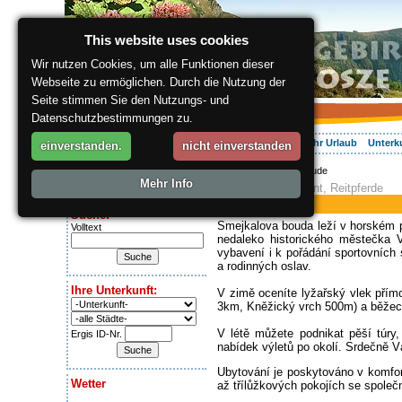
This website uses cookies
Wir nutzen Cookies, um alle Funktionen dieser
Webseite zu ermöglichen. Durch die Nutzung der
Seite stimmen Sie den Nutzungs- und
Datenschutzbestimmungen zu.
Über die Region
Aktiv Erleben
Entspannung
Ihr Urlaub
Unterk
einverstanden.
nicht einverstanden
ergis.cz
> Smejkal Baude
Heute ist:
Mehr Info
Pension, Restaurant, Reitpferde
Friday 7.08.2026
Smejkal Baude
Suche:
Smejkalova bouda leží v horském p
Volltext
nedaleko historického městečka V
vybavení i k pořádání sportovních 
a rodinných oslav.
Ihre Unterkunft:
V zimě oceníte lyžařský vlek přímo
3km, Kněžický vrch 500m) a běžeck
V létě můžete podnikat pěší túry,
Ergis ID-Nr.
nabídek výletů po okolí. Srdečně 
Ubytování je poskytováno v komfo
Wetter
až třílůžkových pokojích se spole