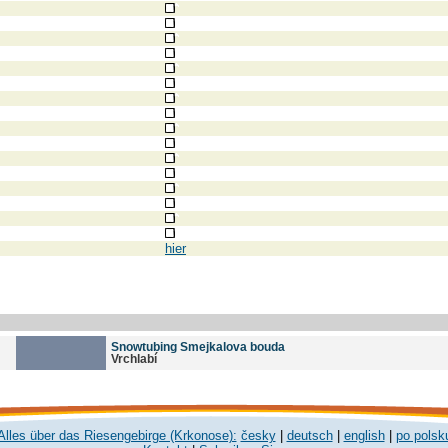
hier
Snowtubing Smejkalova bouda
Vrchlabí
Alles über das Riesengebirge (Krkonose):
česky
|
deutsch
|
english
|
po polsk