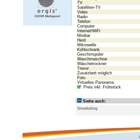
TV
Satelliten-TV
Video
Radio
©2008 Mediapool
Telefon
Computer
Internet/WiFi
Minibar
Herd
Mikrowelle
Kühlschrank
Geschirrspüler
Waschmaschine
Wäschetrockner
Tresor
Zusatzbett möglich
Foto
Virtuelles Panorama
Preis inkl. Frühstück
Siehe auch:
Snowtubing