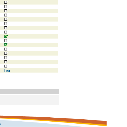
hier
u