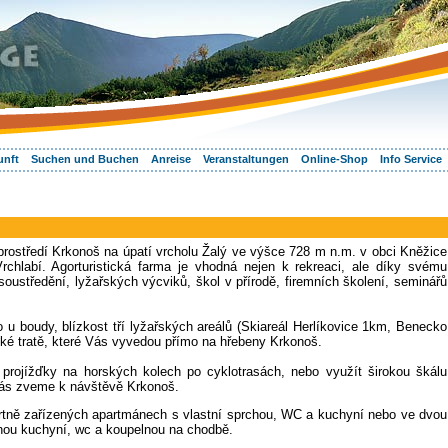
unft
Suchen und Buchen
Anreise
Veranstaltungen
Online-Shop
Info Service
rostředí Krkonoš na úpatí vrcholu Žalý ve výšce 728 m n.m. v obci Kněžice
rchlabí. Agorturistická farma je vhodná nejen k rekreaci, ale díky svému
soustředění, lyžařských výcviků, škol v přírodě, firemních školení, seminářů
 u boudy, blízkost tří lyžařských areálů (Skiareál Herlíkovice 1km, Benecko
é tratě, které Vás vyvedou přímo na hřebeny Krkonoš.
 projížďky na horských kolech po cyklotrasách, nebo využít širokou škálu
Vás zveme k návštěvě Krkonoš.
rtně zařízených apartmánech s vlastní sprchou, WC a kuchyní nebo ve dvou
čnou kuchyní, wc a koupelnou na chodbě.