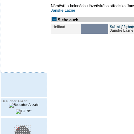
Náměstí s kolonádou lázeňského střediska Ja
Janské Lázně
Siehe auch:
Heilbad
Státní léčebné
Janské Lázně
Besucher Anzahl