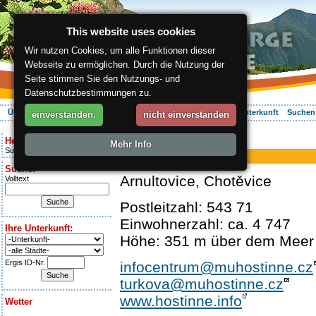
This website uses cookies
Wir nutzen Cookies, um alle Funktionen dieser
Webseite zu ermöglichen. Durch die Nutzung der
Seite stimmen Sie den Nutzungs- und
Datenschutzbestimmungen zu.
Über die Region
Aktiv Erleben
Entspannung
Ihr Urlaub
Unterkunft
Suchen
einverstanden.
nicht einverstanden
ergis.cz
> Hostinné
Heute ist:
Mehr Info
Sunday 9.08.2026
Hostinné
Suche:
Arnultovice, Chotěvice
Volltext
Postleitzahl: 543 71
Einwohnerzahl: ca. 4 747
Ihre Unterkunft:
Höhe: 351 m über dem Meer
Ergis ID-Nr.
infocentrum@muhostinne.cz
turkova@muhostinne.cz
www.hostinne.info
Wetter