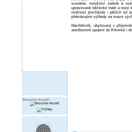
scenérie, množství zeleně a svě
upravované běžecké tratě a nový kv
možnost procházek i pěších túr pr
překrásnými výhledy na masiv výc
Návštěvník, ubytovaný v příjemném
autobusové spojení do Krkonoš i d
Besucher Anzahl