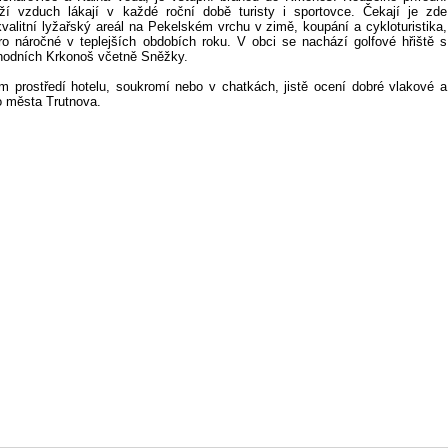
ží vzduch lákají v každé roční době turisty i sportovce. Čekají je zde
alitní lyžařský areál na Pekelském vrchu v zimě, koupání a cykloturistika,
o náročné v teplejších obdobích roku. V obci se nachází golfové hřiště s
hodních Krkonoš včetně Sněžky.
 prostředí hotelu, soukromí nebo v chatkách, jistě ocení dobré vlakové a
o města Trutnova.