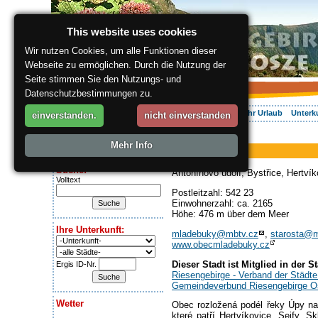
This website uses cookies
Wir nutzen Cookies, um alle Funktionen dieser
Webseite zu ermöglichen. Durch die Nutzung der
Seite stimmen Sie den Nutzungs- und
Datenschutzbestimmungen zu.
Über die Region
Aktiv Erleben
Entspannung
Ihr Urlaub
Unterk
einverstanden.
nicht einverstanden
ergis.cz
> Mladé Buky
Heute ist:
Mehr Info
Mladé Buky
Sunday 9.08.2026
Suche:
Antonínovo údolí, Bystřice, Hertví
Volltext
Postleitzahl: 542 23
Einwohnerzahl: ca. 2165
Höhe: 476 m über dem Meer
Ihre Unterkunft:
mladebuky@mbtv.cz
,
starosta@m
www.obecmladebuky.cz
Dieser Stadt ist Mitglied in der 
Ergis ID-Nr.
Riesengebirge - Verband der Städ
Gemeindeverbund Riesengebirge O
Wetter
Obec rozložená podél řeky Úpy na 
které patří Hertvíkovice, Sejfy, 