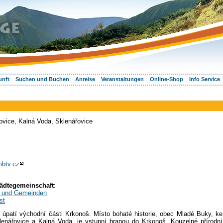
unft
Suchen und Buchen
Anreise
Veranstaltungen
Online-Shop
Info Service
kovice, Kalná Voda, Sklenářovice
btv.cz
Städtegemeinschaft
:
te und Gemeinden
st
úpatí východní části Krkonoš. Místo bohaté historie, obec Mladé Buky, ke
Sklenářovice a Kalná Voda, je vstupní branou do Krkonoš. Kouzelné přírodní